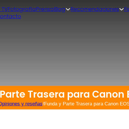
| TV
Fotografía
Prensa
Blog
Recomendaciones
F
ontacto
 Parte Trasera para Canon 
Opiniones y reseñas
/
Funda y Parte Trasera para Canon E