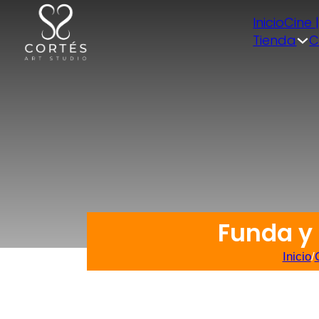
Inicio
Cine 
Tienda
C
Funda y
Inicio
/