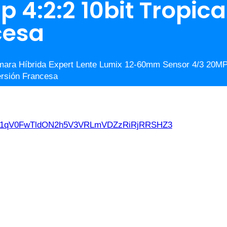
4:2:2 10bit Tropica
cesa
ara Híbrida Expert Lente Lumix 12-60mm Sensor 4/3 20MP
ersión Francesa
d21qV0FwTldON2h5V3VRLmVDZzRiRjRRSHZ3