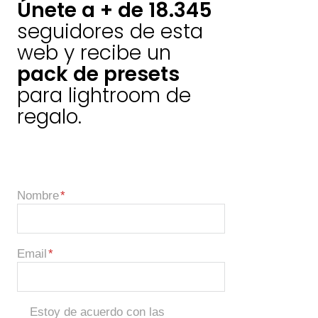
Únete a + de 18.345
seguidores de esta
web y recibe un
pack de presets
para lightroom de
regalo.
Nombre
Email
Estoy de acuerdo con las