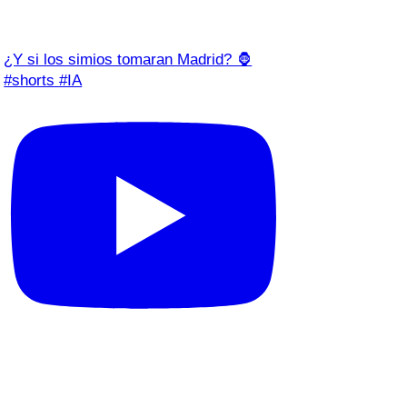
¿Y si los simios tomaran Madrid? 🦍
#shorts #IA