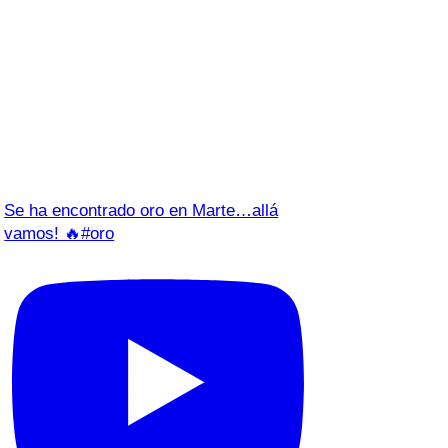
Se ha encontrado oro en Marte…allá
vamos! 🔥#oro