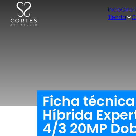
Inicio
Cine 
Tienda
C
Ficha técnic
Híbrida Expe
4/3 20MP Dobl