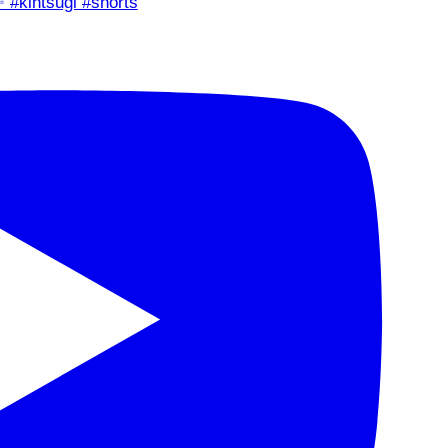
✨ #kintsugi #shorts