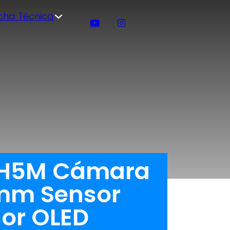
icha Técnica
 GH5M Cámara
0mm Sensor
sor OLED