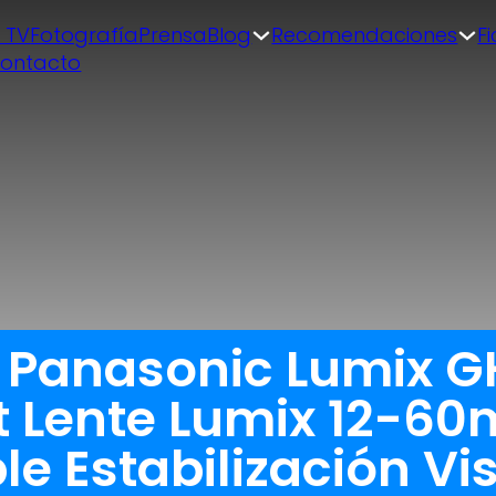
| TV
Fotografía
Prensa
Blog
Recomendaciones
F
ontacto
a Panasonic Lumix
rt Lente Lumix 12-6
e Estabilización Vi