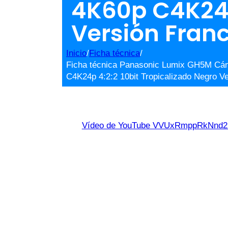
4K60p C4K24p 
Versión Fran
Inicio
/
Ficha técnica
/
Ficha técnica Panasonic Lumix GH5M Cám
C4K24p 4:2:2 10bit Tropicalizado Negro V
Vídeo de YouTube VVUxRmppRkNn