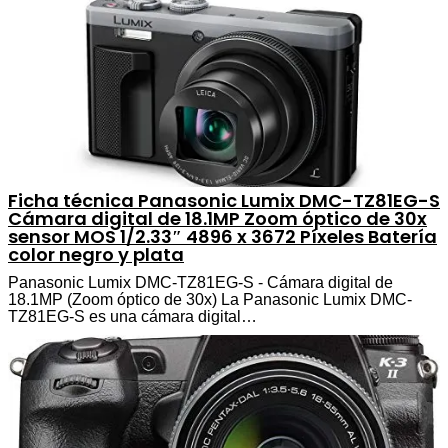
Ficha técnica Panasonic Lumix DMC-TZ81EG-S
Cámara digital de 18.1MP Zoom óptico de 30x
sensor MOS 1/2.33″ 4896 x 3672 Píxeles Batería
color negro y plata
Panasonic Lumix DMC-TZ81EG-S - Cámara digital de
18.1MP (Zoom óptico de 30x) La Panasonic Lumix DMC-
TZ81EG-S es una cámara digital…