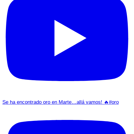
Se ha encontrado oro en Marte…allá vamos! 🔥#oro