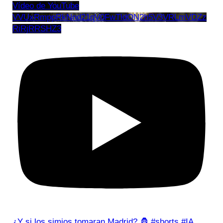
Vídeo de YouTube
VVUxRmppRkNnd21qV0FwTldON2h5V3VRLmVDZz
RiRjRRSHZ3
¿Y si los simios tomaran Madrid? 🦍 #shorts #IA