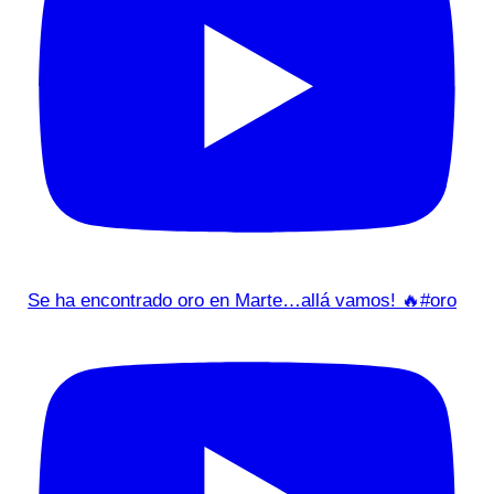
Se ha encontrado oro en Marte…allá vamos! 🔥#oro