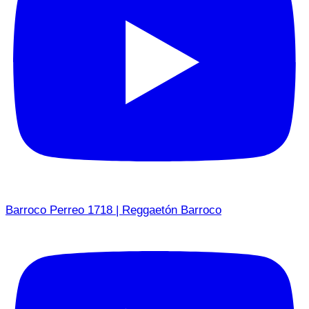
Barroco Perreo 1718 | Reggaetón Barroco