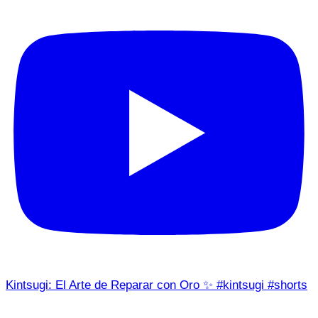
Kintsugi: El Arte de Reparar con Oro ✨ #kintsugi #shorts