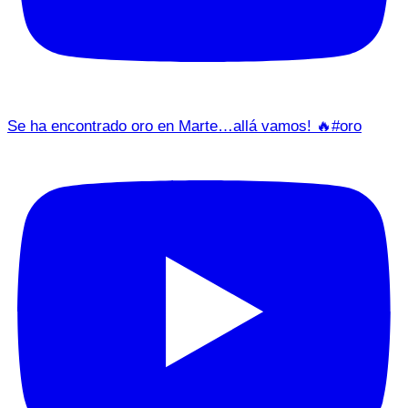
Se ha encontrado oro en Marte…allá vamos! 🔥#oro