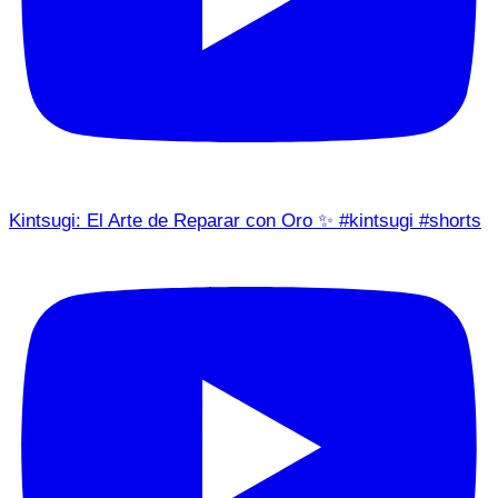
Kintsugi: El Arte de Reparar con Oro ✨ #kintsugi #shorts