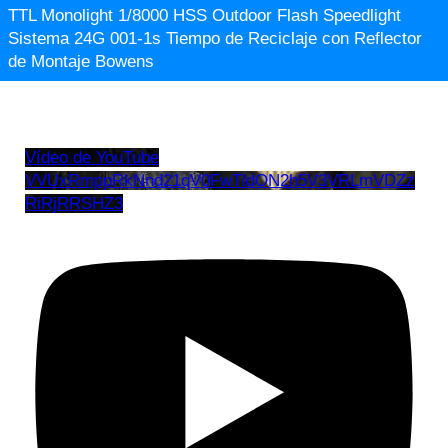
TTL Monolight 1/8000 HSS Outdoor Flash Speedlight
Sistema 24G 001-1s Tiempo de Reciclaje con Reflector
de Montaje Bowens
Vídeo de YouTube
VVUxRmppRkNnd21qV0FwTldON2h5V3VRLmVDZz
RiRjRRSHZ3