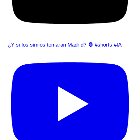
¿Y si los simios tomaran Madrid? 🦍 #shorts #IA