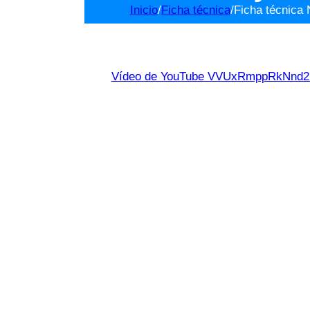
Inicio
/
Ficha técnica
/
Ficha técnica 
Vídeo de YouTube VVUxRmppRkNn