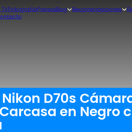
| TV
Fotografía
Prensa
Blog
Recomendaciones
F
ontacto
 Nikon D70s Cámara 
 Carcasa en Negro c
a