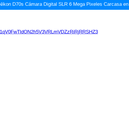
Nikon D70s Cámara Digital SLR 6 Mega Pixeles Carcasa en 
d21qV0FwTldON2h5V3VRLmVDZzRiRjRRSHZ3