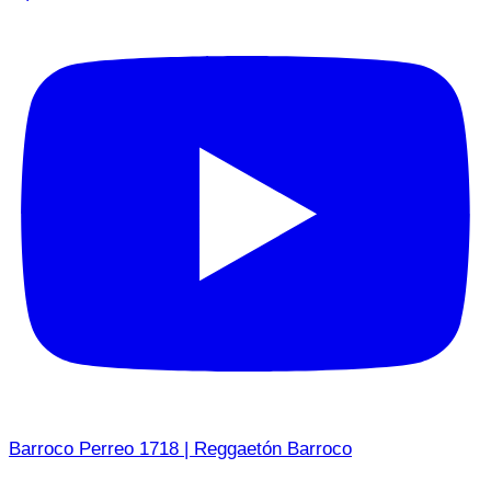
Barroco Perreo 1718 | Reggaetón Barroco