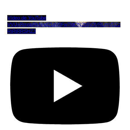
Vídeo de YouTube
VVUxRmppRkNnd21qV0FwTldON2h5V3VRLmVDZz
RiRjRRSHZ3