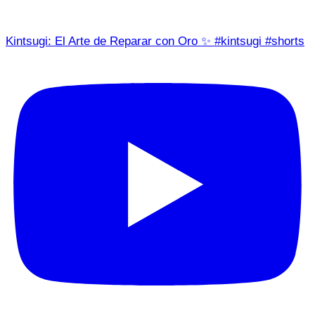
Kintsugi: El Arte de Reparar con Oro ✨ #kintsugi #shorts