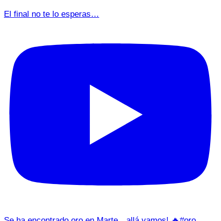
El final no te lo esperas…
Se ha encontrado oro en Marte…allá vamos! 🔥#oro