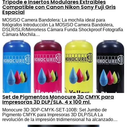
Trípode e Insertos Modulares Extraíbles
Compatible con Canon Nikon Sony Fuji Gris
Espacial
MOSISO Camera Bandolera: La mochila ideal para
fotógrafos Introducción La MOSISO Camera Bandolera,
DSLR/SLR/Mirrorless Cámara Funda Shockproof Fotografía
Cámara Mochila…
Set de Pigmentos Monocure 3D CMYK para
Impresoras 3D DLP/SLA, 4 x 100 ml.
Monocure 3D 3DP-CMYK-SET-100B: Set Jumbo de
Pigmento CMYK para Impresoras 3D DLP/SLA La
revolución de la impresión tridimensional ha alcanzado…