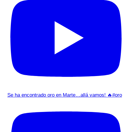
Se ha encontrado oro en Marte…allá vamos! 🔥#oro