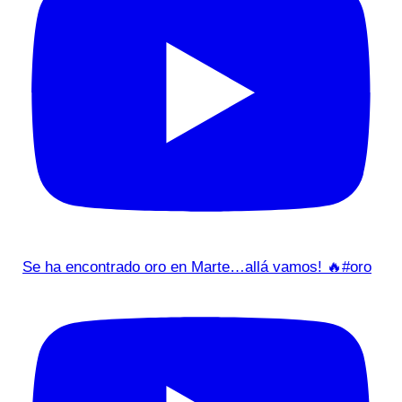
Se ha encontrado oro en Marte…allá vamos! 🔥#oro