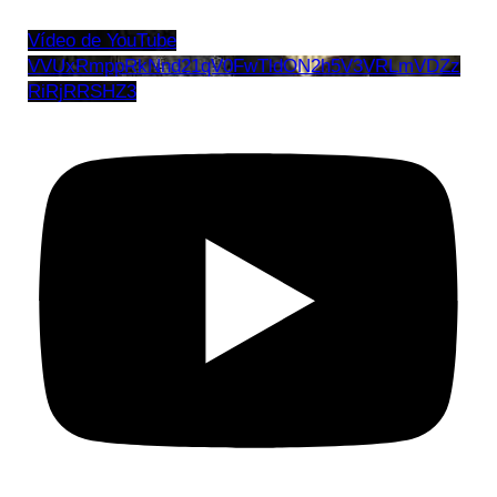
Vídeo de YouTube
VVUxRmppRkNnd21qV0FwTldON2h5V3VRLmVDZz
RiRjRRSHZ3