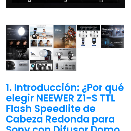
1. Introducción: ¿Por qué
elegir NEEWER Z1-S TTL
Flash Speedlite de
Cabeza Redonda para
Sony con Difusor Domo