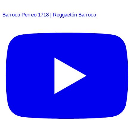
Barroco Perreo 1718 | Reggaetón Barroco