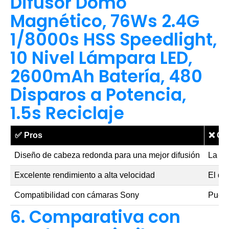
Difusor Domo
Magnético, 76Ws 2.4G
1/8000s HSS Speedlight,
10 Nivel Lámpara LED,
2600mAh Batería, 480
Disparos a Potencia,
1.5s Reciclaje
✅
Pros
❌
Co
Diseño de cabeza redonda para una mejor difusión
La ba
Excelente rendimiento a alta velocidad
El di
Compatibilidad con cámaras Sony
Puede
6. Comparativa con