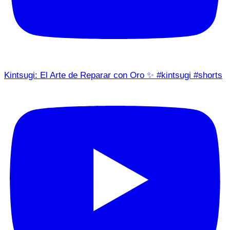
Kintsugi: El Arte de Reparar con Oro ✨ #kintsugi #shorts