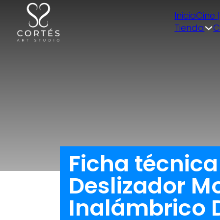
Inicio
Cine 
Tienda
C
Ficha técnic
Deslizador M
Inalámbrico D