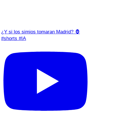
¿Y si los simios tomaran Madrid? 🦍
#shorts #IA