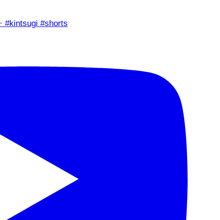
✨ #kintsugi #shorts