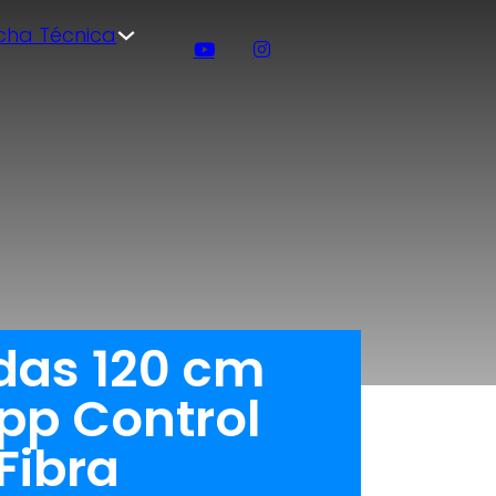
icha Técnica
das 120 cm
pp Control
Fibra