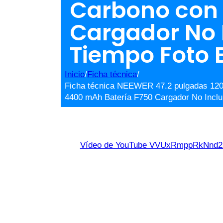
Carbono con 
Cargador No 
Tiempo Foto 
Inicio
/
Ficha técnica
/
Ficha técnica NEEWER 47.2 pulgadas 120 
4400 mAh Batería F750 Cargador No Incl
Vídeo de YouTube VVUxRmppRkNn