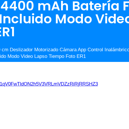
4400 mAh Batería 
Incluido Modo Vide
ER1
cm Deslizador Motorizado Cámara App Control Inalámbrico
uido Modo Video Lapso Tiempo Foto ER1
d21qV0FwTldON2h5V3VRLmVDZzRiRjRRSHZ3