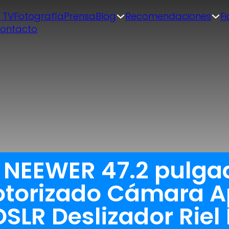
| TV
Fotografía
Prensa
Blog
Recomendaciones
F
ontacto
a NEEWER 47.2 pulga
otorizado Cámara A
SLR Deslizador Riel 