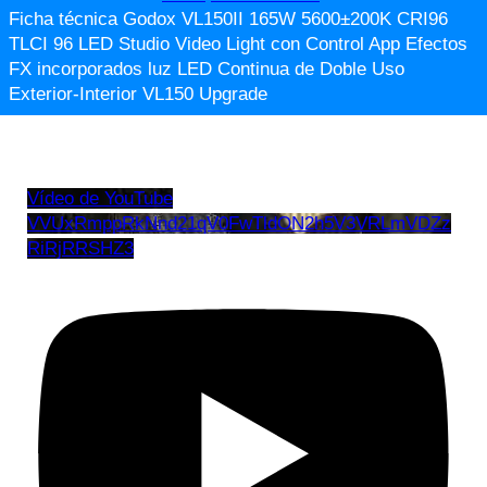
Ficha técnica Godox VL150II 165W 5600±200K CRI96
TLCI 96 LED Studio Video Light con Control App Efectos
FX incorporados luz LED Continua de Doble Uso
Exterior-Interior VL150 Upgrade
Vídeo de YouTube
VVUxRmppRkNnd21qV0FwTldON2h5V3VRLmVDZz
RiRjRRSHZ3