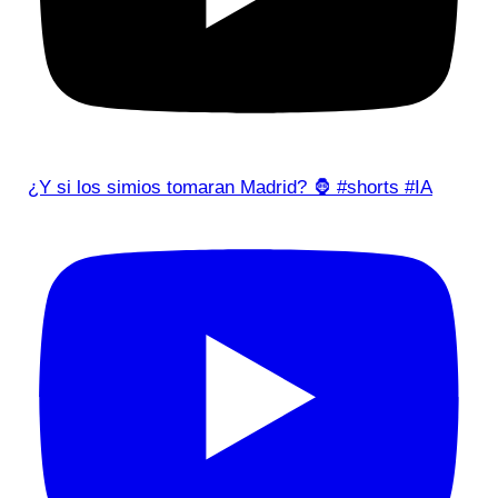
¿Y si los simios tomaran Madrid? 🦍 #shorts #IA