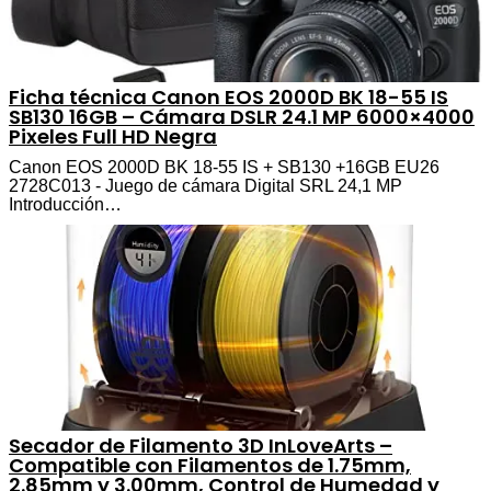
Ficha técnica Canon EOS 2000D BK 18-55 IS
SB130 16GB – Cámara DSLR 24.1 MP 6000×4000
Pixeles Full HD Negra
Canon EOS 2000D BK 18-55 IS + SB130 +16GB EU26
2728C013 - Juego de cámara Digital SRL 24,1 MP
Introducción…
Secador de Filamento 3D InLoveArts –
Compatible con Filamentos de 1.75mm,
2.85mm y 3.00mm, Control de Humedad y