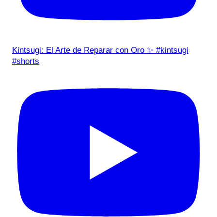
Kintsugi: El Arte de Reparar con Oro ✨ #kintsugi
#shorts