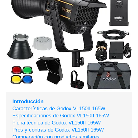
Introducción
Características de Godox VL150II 165W
Especificaciones de Godox VL150II 165W
Ficha técnica de Godox VL150II 165W
Pros y contras de Godox VL150II 165W
Comparación con productos similares