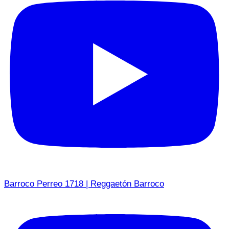
Barroco Perreo 1718 | Reggaetón Barroco