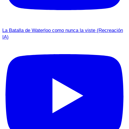
La Batalla de Waterloo como nunca la viste (Recreación
IA)