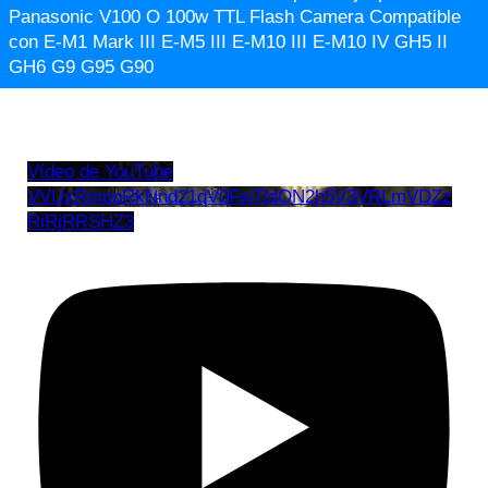
Panasonic V100 O 100w TTL Flash Camera Compatible
con E-M1 Mark III E-M5 III E-M10 III E-M10 IV GH5 II
GH6 G9 G95 G90
Vídeo de YouTube
VVUxRmppRkNnd21qV0FwTldON2h5V3VRLmVDZz
RiRjRRSHZ3