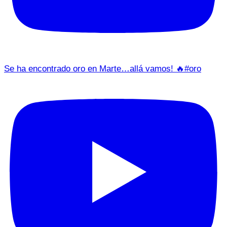
Se ha encontrado oro en Marte…allá vamos! 🔥#oro