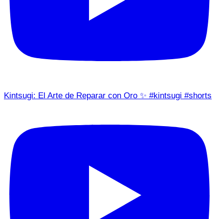
Kintsugi: El Arte de Reparar con Oro ✨ #kintsugi #shorts