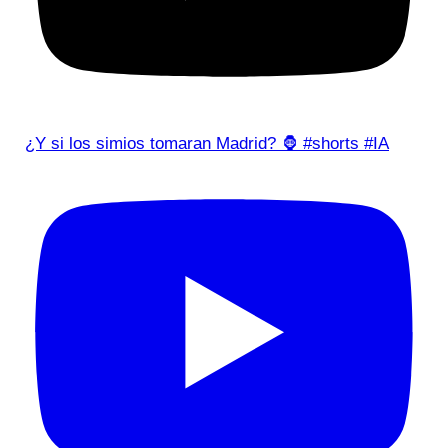
¿Y si los simios tomaran Madrid? 🦍 #shorts #IA