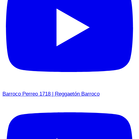
Barroco Perreo 1718 | Reggaetón Barroco