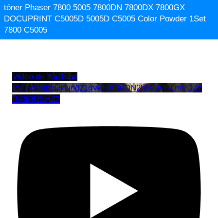
tóner Phaser 7800 5005 7800DN 7800DX 7800GX
DOCUPRINT C5005D 5005D C5005 Color Powder 1Set
7800 C5005
Vídeo de YouTube
VVUxRmppRkNnd21qV0FwTldON2h5V3VRLmVDZz
RiRjRRSHZ3