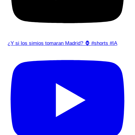
¿Y si los simios tomaran Madrid? 🦍 #shorts #IA