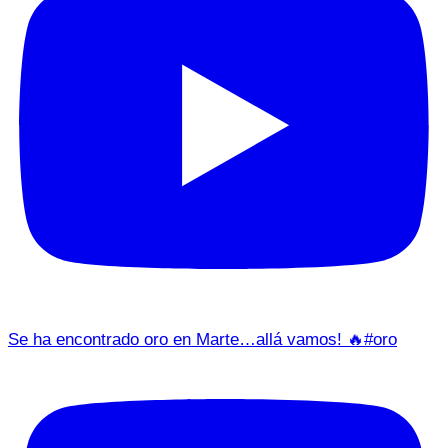
Se ha encontrado oro en Marte…allá vamos! 🔥#oro