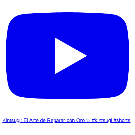
Kintsugi: El Arte de Reparar con Oro ✨ #kintsugi #shorts