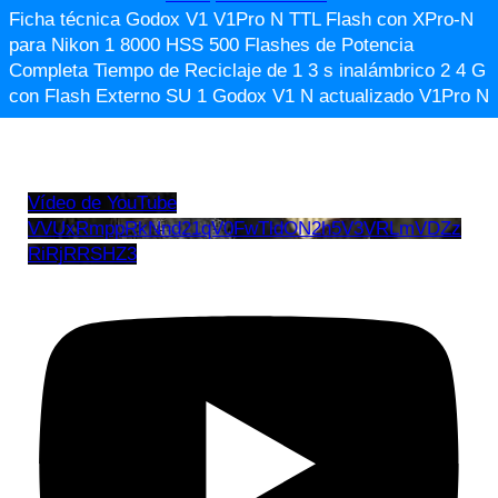
Ficha técnica Godox V1 V1Pro N TTL Flash con XPro-N
para Nikon 1 8000 HSS 500 Flashes de Potencia
Completa Tiempo de Reciclaje de 1 3 s inalámbrico 2 4 G
con Flash Externo SU 1 Godox V1 N actualizado V1Pro N
Vídeo de YouTube
VVUxRmppRkNnd21qV0FwTldON2h5V3VRLmVDZz
RiRjRRSHZ3