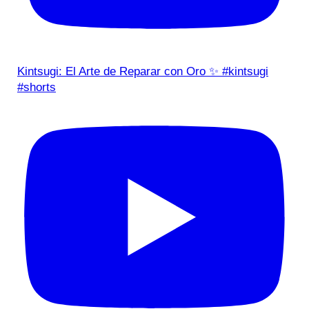
Kintsugi: El Arte de Reparar con Oro ✨ #kintsugi
#shorts