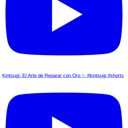
Kintsugi: El Arte de Reparar con Oro ✨ #kintsugi #shorts