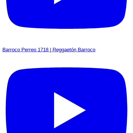
Barroco Perreo 1718 | Reggaetón Barroco