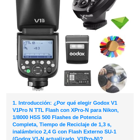
1. Introducción: ¿Por qué elegir Godox V1
V1Pro N TTL Flash con XPro-N para Nikon,
1/8000 HSS 500 Flashes de Potencia
Completa, Tiempo de Reciclaje de 1,3 s,
inalámbrico 2,4 G con Flash Externo SU-1
(Godox V1-N actualizado, V1Pro-N)?