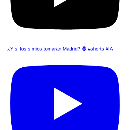
¿Y si los simios tomaran Madrid? 🦍 #shorts #IA