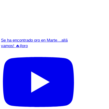
Se ha encontrado oro en Marte…allá
vamos! 🔥#oro