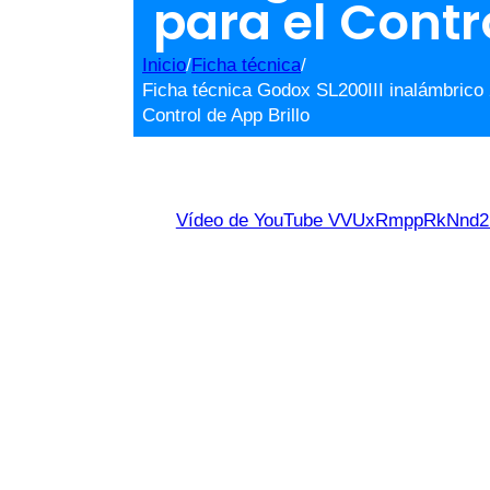
para el Contro
Inicio
/
Ficha técnica
/
Ficha técnica Godox SL200III inalámbrico
Control de App Brillo
Vídeo de YouTube VVUxRmppRkNn