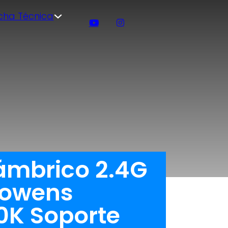
icha Técnica
lámbrico 2.4G
 Bowens
0K Soporte