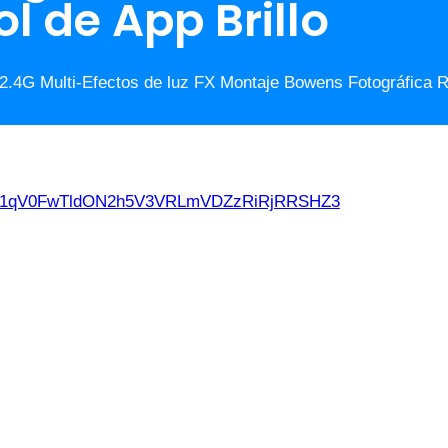
l de App Brillo
 2.4G Multi-Efectos de luz FX Montaje Bowens Fotográfica 
d21qV0FwTldON2h5V3VRLmVDZzRiRjRRSHZ3