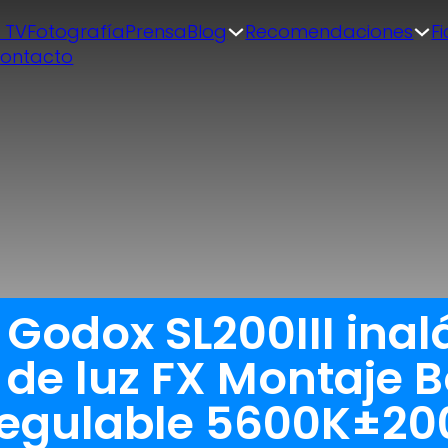
| TV
Fotografía
Prensa
Blog
Recomendaciones
F
ontacto
 Godox SL200III ina
 de luz FX Montaje
Regulable 5600K±20