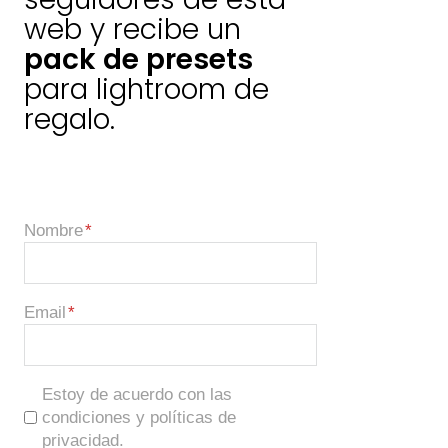
web y recibe un
pack de presets
para lightroom de
regalo.
Nombre
Email
Estoy de acuerdo con las
condiciones y políticas de
privacidad.