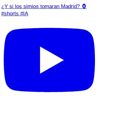
¿Y si los simios tomaran Madrid? 🦍
#shorts #IA