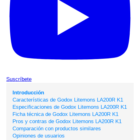
Suscríbete
Introducción
Características de Godox Litemons LA200R K1
Especificaciones de Godox Litemons LA200R K1
Ficha técnica de Godox Litemons LA200R K1
Pros y contras de Godox Litemons LA200R K1
Comparación con productos similares
Opiniones de usuarios