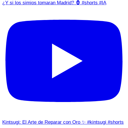
¿Y si los simios tomaran Madrid? 🦍 #shorts #IA
Kintsugi: El Arte de Reparar con Oro ✨ #kintsugi #shorts