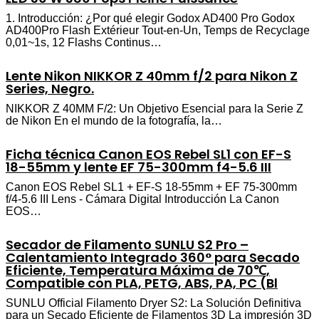
1. Introducción: ¿Por qué elegir Godox AD400 Pro Godox
AD400Pro Flash Extérieur Tout-en-Un, Temps de Recyclage
0,01~1s, 12 Flashs Continus…
Lente Nikon NIKKOR Z 40mm f/2 para Nikon Z
Series, Negro.
NIKKOR Z 40MM F/2: Un Objetivo Esencial para la Serie Z
de Nikon En el mundo de la fotografía, la…
Ficha técnica Canon EOS Rebel SL1 con EF-S
18-55mm y lente EF 75-300mm f4-5.6 III
Canon EOS Rebel SL1 + EF-S 18-55mm + EF 75-300mm
f/4-5.6 III Lens - Cámara Digital Introducción La Canon
EOS…
Secador de Filamento SUNLU S2 Pro –
Calentamiento Integrado 360° para Secado
Eficiente, Temperatura Máxima de 70℃,
Compatible con PLA, PETG, ABS, PA, PC (Bl
SUNLU Official Filamento Dryer S2: La Solución Definitiva
para un Secado Eficiente de Filamentos 3D La impresión 3D