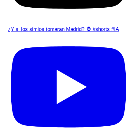
¿Y si los simios tomaran Madrid? 🦍 #shorts #IA