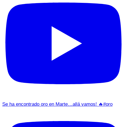
Se ha encontrado oro en Marte…allá vamos! 🔥#oro