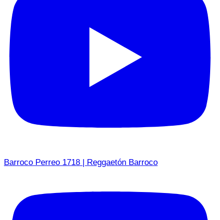
Barroco Perreo 1718 | Reggaetón Barroco