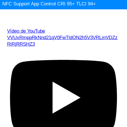
NFC Support App Control CRI 95+ TLCI 94+
Vídeo de YouTube
VVUxRmppRkNnd21qV0FwTldON2h5V3VRLmVDZz
RiRjRRSHZ3