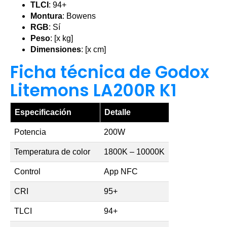
TLCI
: 94+
Montura
: Bowens
RGB
: Sí
Peso
: [x kg]
Dimensiones
: [x cm]
Ficha técnica de Godox
Litemons LA200R K1
Especificación
Detalle
Potencia
200W
Temperatura de color
1800K – 10000K
Control
App NFC
CRI
95+
TLCI
94+