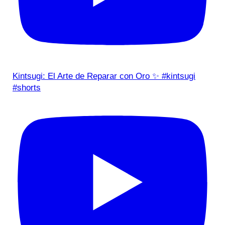
Kintsugi: El Arte de Reparar con Oro ✨ #kintsugi
#shorts