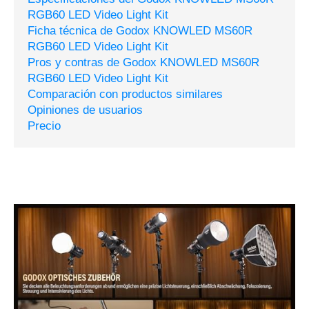
RGB60 LED Video Light Kit
Ficha técnica de Godox KNOWLED MS60R
RGB60 LED Video Light Kit
Pros y contras de Godox KNOWLED MS60R
RGB60 LED Video Light Kit
Comparación con productos similares
Opiniones de usuarios
Precio