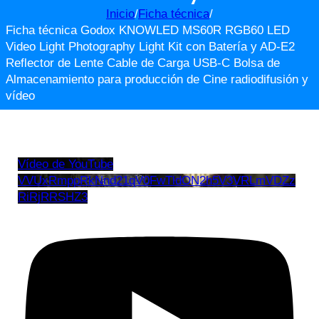
Inicio
/
Ficha técnica
/
Ficha técnica Godox KNOWLED MS60R RGB60 LED
Video Light Photography Light Kit con Batería y AD-E2
Reflector de Lente Cable de Carga USB-C Bolsa de
Almacenamiento para producción de Cine radiodifusión y
vídeo
Vídeo de YouTube
VVUxRmppRkNnd21qV0FwTldON2h5V3VRLmVDZz
RiRjRRSHZ3