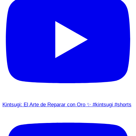
Kintsugi: El Arte de Reparar con Oro ✨ #kintsugi #shorts