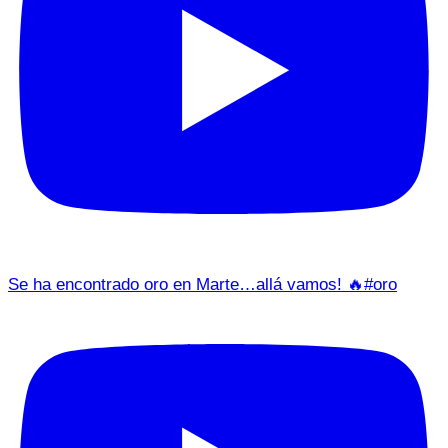
Se ha encontrado oro en Marte…allá vamos! 🔥#oro