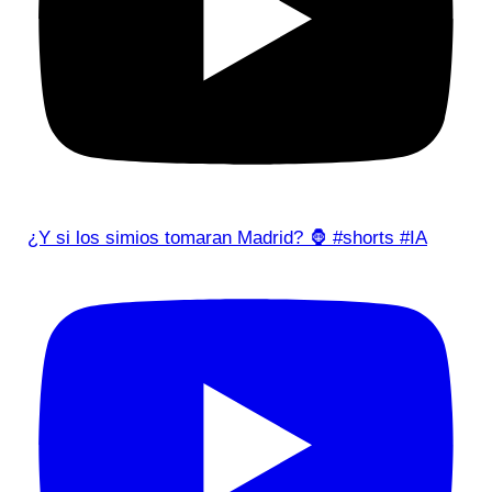
¿Y si los simios tomaran Madrid? 🦍 #shorts #IA