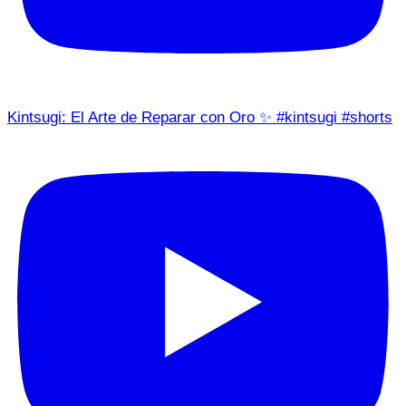
Kintsugi: El Arte de Reparar con Oro ✨ #kintsugi #shorts