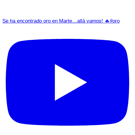
Se ha encontrado oro en Marte…allá vamos! 🔥#oro