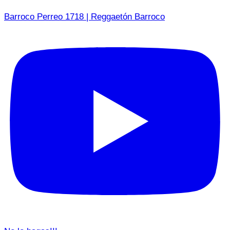
Barroco Perreo 1718 | Reggaetón Barroco