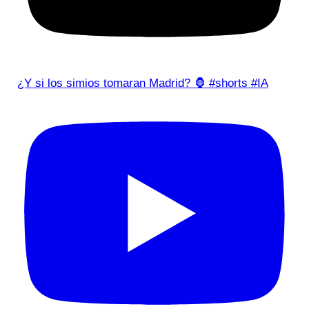
¿Y si los simios tomaran Madrid? 🦍 #shorts #IA