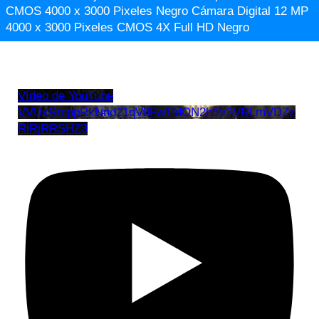
CMOS 4000 x 3000 Pixeles Negro Cámara Digital 12 MP
4000 x 3000 Pixeles CMOS 4X Full HD Negro
Vídeo de YouTube
VVUxRmppRkNnd21qV0FwTldON2h5V3VRLmVDZz
RiRjRRSHZ3