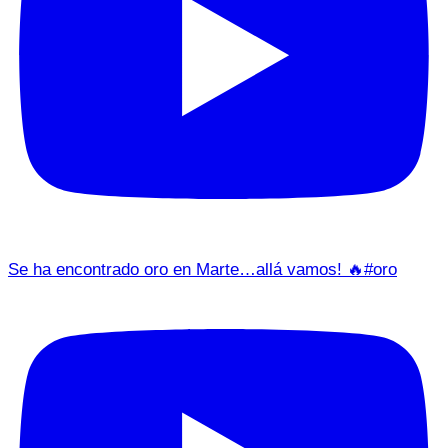
Se ha encontrado oro en Marte…allá vamos! 🔥#oro