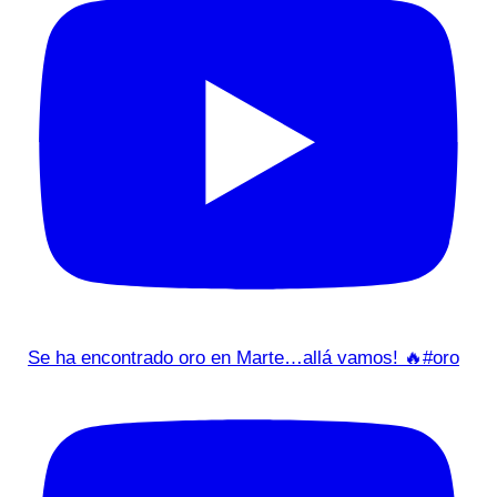
Se ha encontrado oro en Marte…allá vamos! 🔥#oro