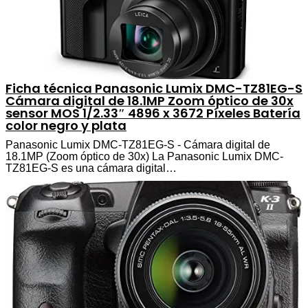
Ficha técnica Panasonic Lumix DMC-TZ81EG-S
Cámara digital de 18.1MP Zoom óptico de 30x
sensor MOS 1/2.33″ 4896 x 3672 Píxeles Batería
color negro y plata
Panasonic Lumix DMC-TZ81EG-S - Cámara digital de
18.1MP (Zoom óptico de 30x) La Panasonic Lumix DMC-
TZ81EG-S es una cámara digital…