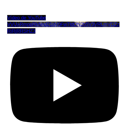
Vídeo de YouTube
VVUxRmppRkNnd21qV0FwTldON2h5V3VRLmVDZz
RiRjRRSHZ3