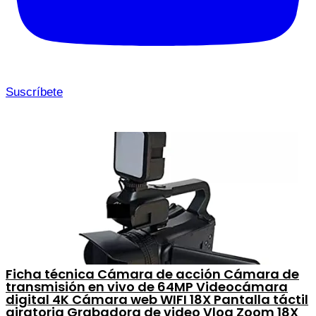
Suscríbete
Ficha técnica Cámara de acción Cámara de
transmisión en vivo de 64MP Videocámara
digital 4K Cámara web WIFI 18X Pantalla táctil
giratoria Grabadora de video Vlog Zoom 18X