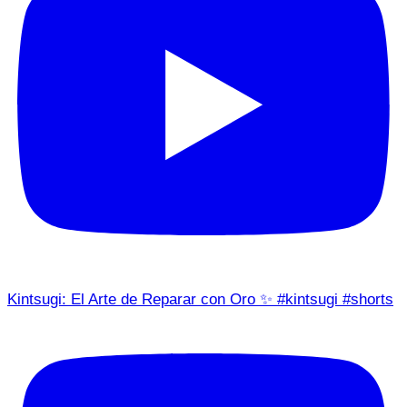
Kintsugi: El Arte de Reparar con Oro ✨ #kintsugi #shorts