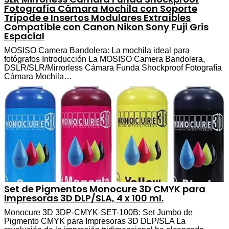
Fotografía Cámara Mochila con Soporte
Trípode e Insertos Modulares Extraíbles
Compatible con Canon Nikon Sony Fuji Gris
Espacial
MOSISO Camera Bandolera: La mochila ideal para
fotógrafos Introducción La MOSISO Camera Bandolera,
DSLR/SLR/Mirrorless Cámara Funda Shockproof Fotografía
Cámara Mochila…
Set de Pigmentos Monocure 3D CMYK para
Impresoras 3D DLP/SLA, 4 x 100 ml.
Monocure 3D 3DP-CMYK-SET-100B: Set Jumbo de
Pigmento CMYK para Impresoras 3D DLP/SLA La