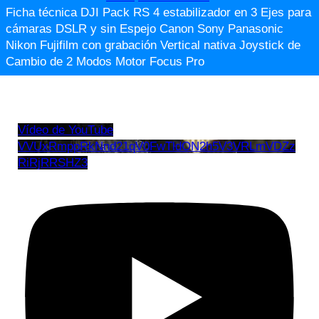
Ficha técnica DJI Pack RS 4 estabilizador en 3 Ejes para
cámaras DSLR y sin Espejo Canon Sony Panasonic
Nikon Fujifilm con grabación Vertical nativa Joystick de
Cambio de 2 Modos Motor Focus Pro
Vídeo de YouTube
VVUxRmppRkNnd21qV0FwTldON2h5V3VRLmVDZz
RiRjRRSHZ3