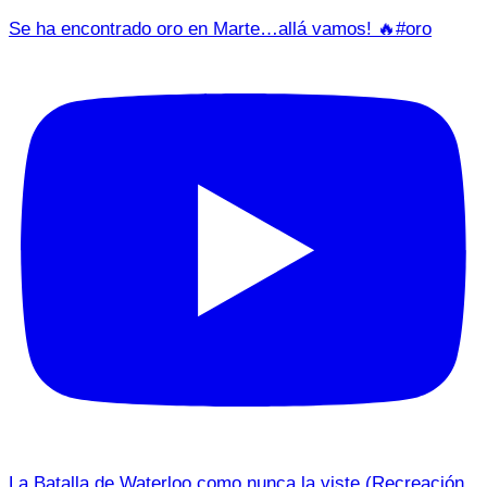
Se ha encontrado oro en Marte…allá vamos! 🔥#oro
La Batalla de Waterloo como nunca la viste (Recreación