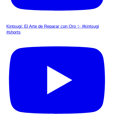
Kintsugi: El Arte de Reparar con Oro ✨ #kintsugi
#shorts