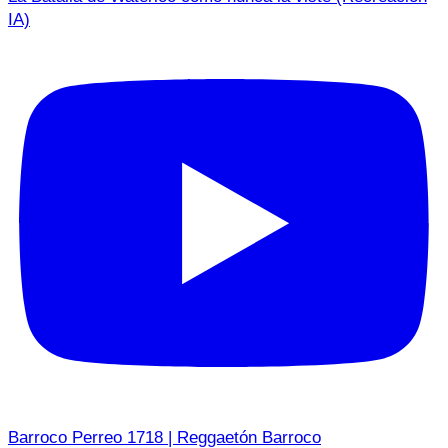
IA)
Barroco Perreo 1718 | Reggaetón Barroco