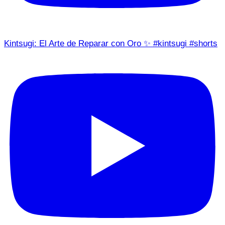
Kintsugi: El Arte de Reparar con Oro ✨ #kintsugi #shorts