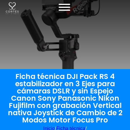
Ficha técnica DJI Pack RS 4
estabilizador en 3 Ejes para
cámaras DSLR y sin Espejo
Canon Sony Panasonic Nikon
Fujifilm con grabación Vertical
nativa Joystick de Cambio de 2
Modos Motor Focus Pro
Inicio
/
Ficha técnica
/