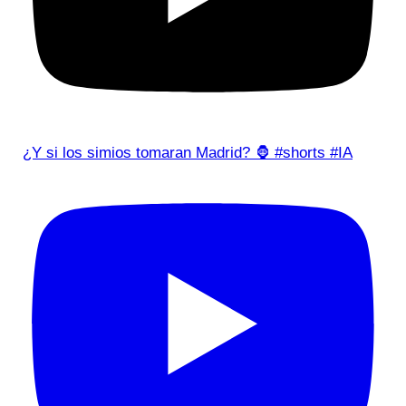
¿Y si los simios tomaran Madrid? 🦍 #shorts #IA