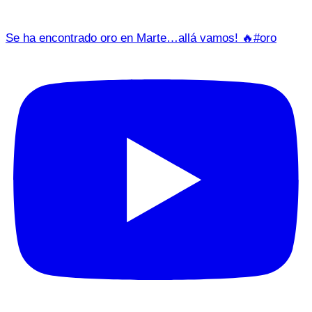
Se ha encontrado oro en Marte…allá vamos! 🔥#oro