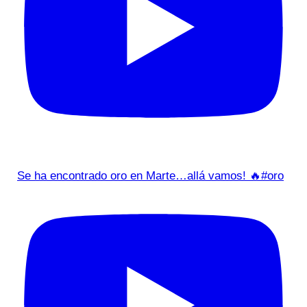
Se ha encontrado oro en Marte…allá vamos! 🔥#oro