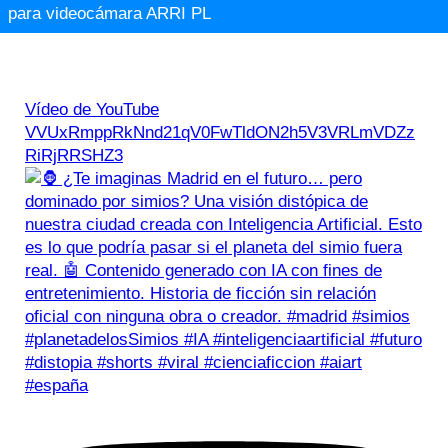
para videocámara ARRI PL
Vídeo de YouTube
VVUxRmppRkNnd21qV0FwTldON2h5V3VRLmVDZz
RiRjRRSHZ3