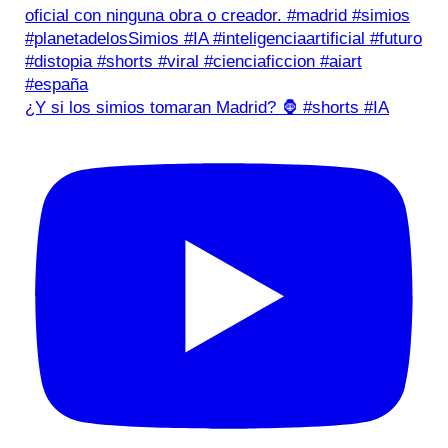
¿Y si los simios tomaran Madrid? 🦍 #shorts #IA