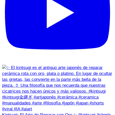
Kintsugi: El Arte de Reparar con Oro ✨ #kintsugi #shorts