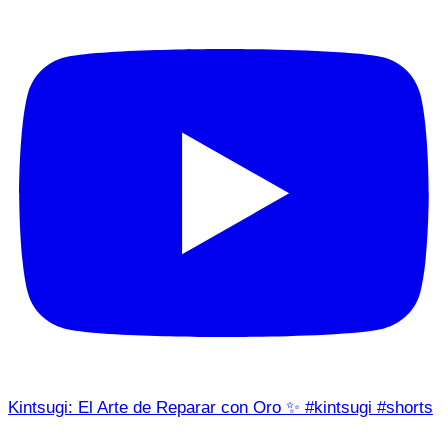
Kintsugi: El Arte de Reparar con Oro ✨ #kintsugi #shorts