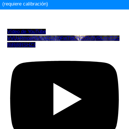
(requiere calibración)
Vídeo de YouTube
VVUxRmppRkNnd21qV0FwTldON2h5V3VRLmVDZz
RiRjRRSHZ3