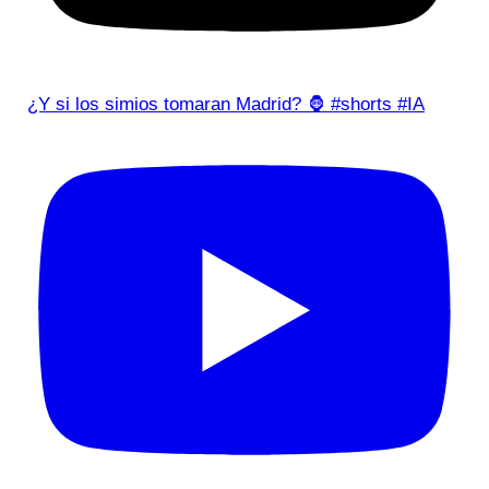
¿Y si los simios tomaran Madrid? 🦍 #shorts #IA