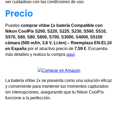
ser cuidadoso con las condiciones de uso.
Precio
Puedes
comprar vhbw 1x batería Compatible con
Nikon CoolPix S200, S220, S225, S230, S500, S510,
S570, S60, S80, S600, S700, S3000, S4000, S5100
cámara (500 mAh, 3,6 V, Li-Ion) – Reemplaza EN-EL10
en España
por el atractivo precio de
7,59 €
. Encuentra
más detalles y realiza tu compra
aquí
.
La batería vhbw 1x se presenta como una solución eficaz
y conveniente para mantener tus momentos capturados
sin interrupciones, asegurando que tu Nikon CoolPix
funcione a la perfección.