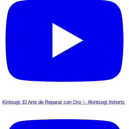
Kintsugi: El Arte de Reparar con Oro ✨ #kintsugi #shorts