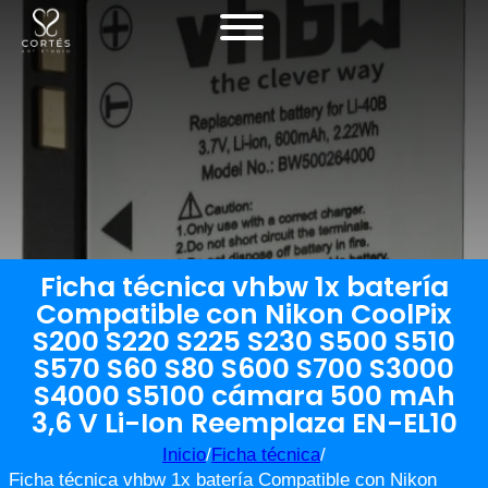
Ficha técnica vhbw 1x batería
Compatible con Nikon CoolPix
S200 S220 S225 S230 S500 S510
S570 S60 S80 S600 S700 S3000
S4000 S5100 cámara 500 mAh
3,6 V Li-Ion Reemplaza EN-EL10
Inicio
/
Ficha técnica
/
Ficha técnica vhbw 1x batería Compatible con Nikon