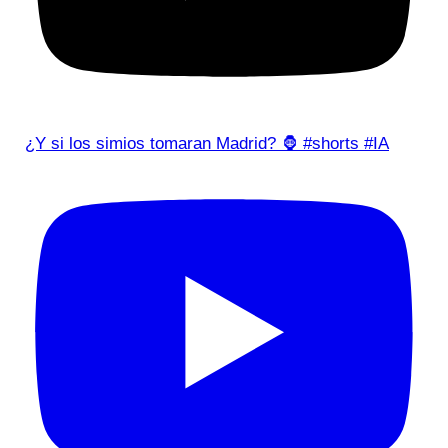
¿Y si los simios tomaran Madrid? 🦍 #shorts #IA