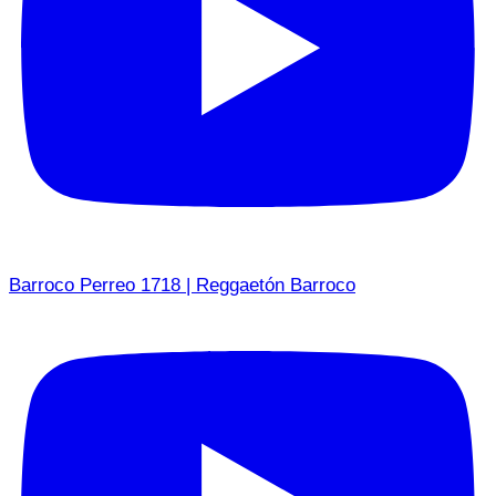
Barroco Perreo 1718 | Reggaetón Barroco