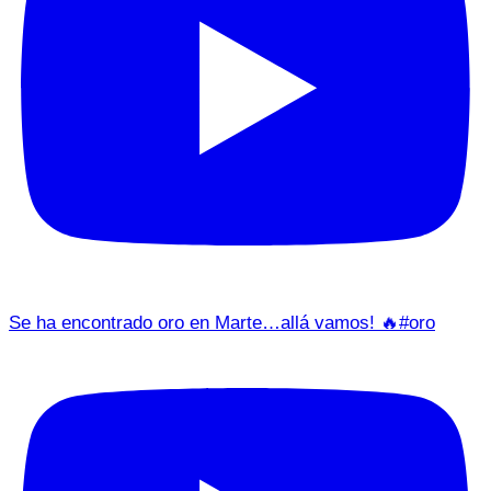
Se ha encontrado oro en Marte…allá vamos! 🔥#oro