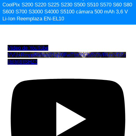
CoolPix S200 S220 S225 S230 S500 S510 S570 S60 S80
S600 S700 S3000 S4000 S5100 cámara 500 mAh 3,6 V
Li-Ion Reemplaza EN-EL10
Vídeo de YouTube
VVUxRmppRkNnd21qV0FwTldON2h5V3VRLmVDZz
RiRjRRSHZ3