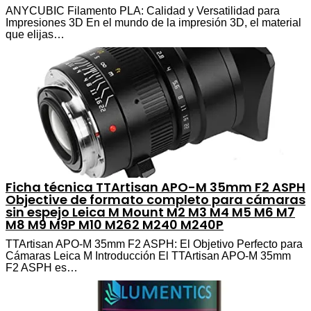
ANYCUBIC Filamento PLA: Calidad y Versatilidad para
Impresiones 3D En el mundo de la impresión 3D, el material
que elijas…
Ficha técnica TTArtisan APO-M 35mm F2 ASPH
Objective de formato completo para cámaras
sin espejo Leica M Mount M2 M3 M4 M5 M6 M7
M8 M9 M9P M10 M262 M240 M240P
TTArtisan APO-M 35mm F2 ASPH: El Objetivo Perfecto para
Cámaras Leica M Introducción El TTArtisan APO-M 35mm
F2 ASPH es…