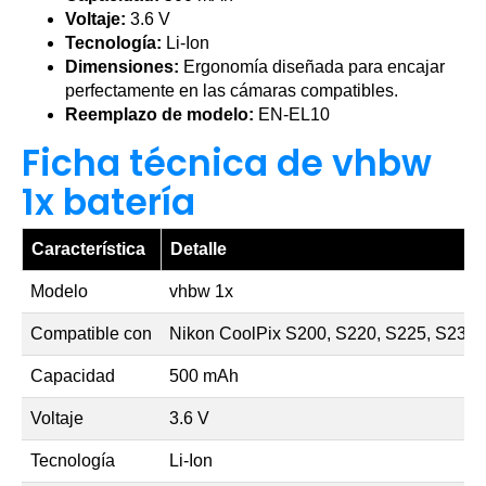
Voltaje:
3.6 V
Tecnología:
Li-Ion
Dimensiones:
Ergonomía diseñada para encajar
perfectamente en las cámaras compatibles.
Reemplazo de modelo:
EN-EL10
Ficha técnica de vhbw
1x batería
Característica
Detalle
Modelo
vhbw 1x
Compatible con
Nikon CoolPix S200, S220, S225, S230,
Capacidad
500 mAh
Voltaje
3.6 V
Tecnología
Li-Ion