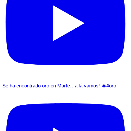
Se ha encontrado oro en Marte…allá vamos! 🔥#oro