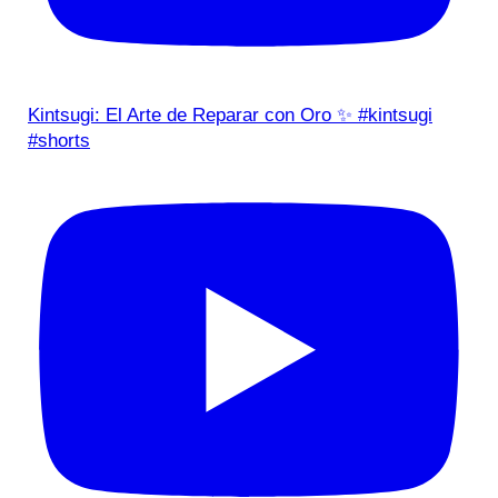
Kintsugi: El Arte de Reparar con Oro ✨ #kintsugi
#shorts