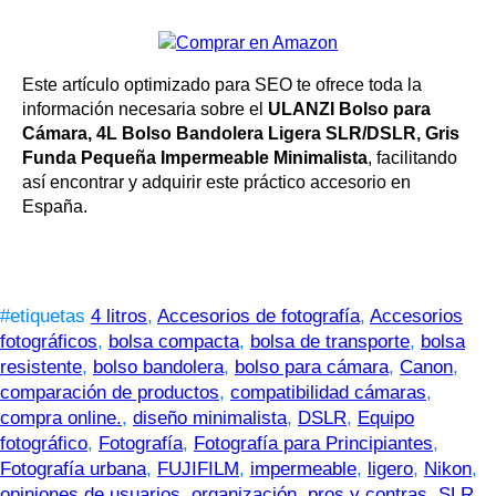
Este artículo optimizado para SEO te ofrece toda la
información necesaria sobre el
ULANZI Bolso para
Cámara, 4L Bolso Bandolera Ligera SLR/DSLR, Gris
Funda Pequeña Impermeable Minimalista
, facilitando
así encontrar y adquirir este práctico accesorio en
España.
#etiquetas
4 litros
,
Accesorios de fotografía
,
Accesorios
fotográficos
,
bolsa compacta
,
bolsa de transporte
,
bolsa
resistente
,
bolso bandolera
,
bolso para cámara
,
Canon
,
comparación de productos
,
compatibilidad cámaras
,
compra online.
,
diseño minimalista
,
DSLR
,
Equipo
fotográfico
,
Fotografía
,
Fotografía para Principiantes
,
Fotografía urbana
,
FUJIFILM
,
impermeable
,
ligero
,
Nikon
,
opiniones de usuarios
,
organización
,
pros y contras
,
SLR.
,