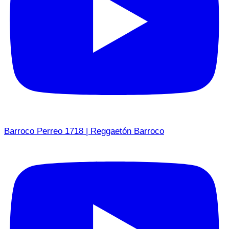
Barroco Perreo 1718 | Reggaetón Barroco