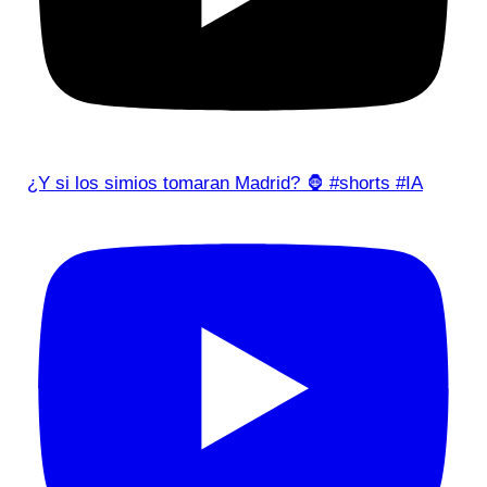
¿Y si los simios tomaran Madrid? 🦍 #shorts #IA