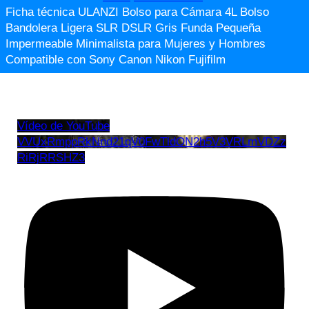
Ficha técnica ULANZI Bolso para Cámara 4L Bolso
Bandolera Ligera SLR DSLR Gris Funda Pequeña
Impermeable Minimalista para Mujeres y Hombres
Compatible con Sony Canon Nikon Fujifilm
Vídeo de YouTube
VVUxRmppRkNnd21qV0FwTldON2h5V3VRLmVDZz
RiRjRRSHZ3