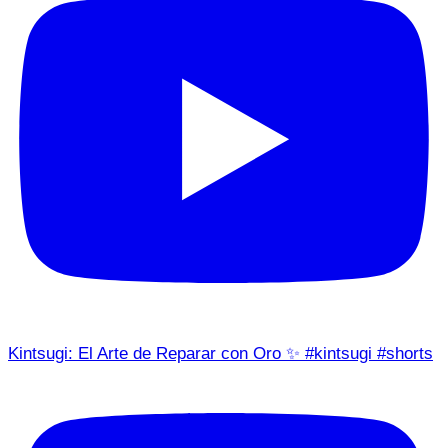
Kintsugi: El Arte de Reparar con Oro ✨ #kintsugi #shorts