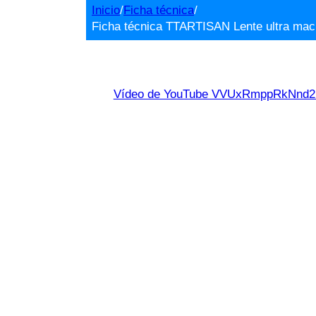
Inicio
/
Ficha técnica
/
Ficha técnica TTARTISAN Lente ultra mac
Vídeo de YouTube VVUxRmppRkNn