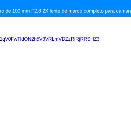
ro de 100 mm F2.8 2X lente de marco completo para cámara
d21qV0FwTldON2h5V3VRLmVDZzRiRjRRSHZ3