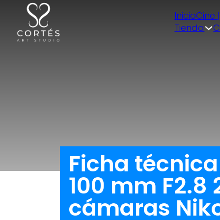
Inicio
Cine 
Tienda
C
Ficha técnica
100 mm F2.8 
cámaras Nikon