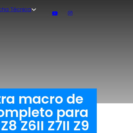
icha Técnica
tra macro de
completo para
8 Z6II Z7II Z9