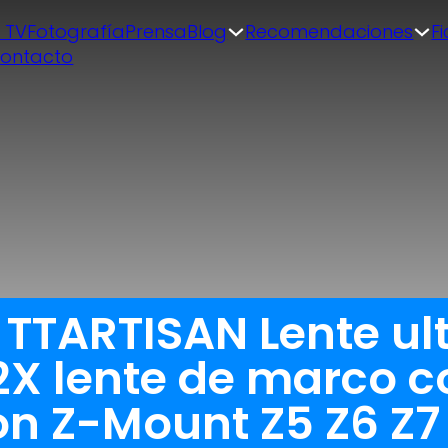
| TV
Fotografía
Prensa
Blog
Recomendaciones
F
ontacto
 TTARTISAN Lente ul
2X lente de marco 
 Z-Mount Z5 Z6 Z7 Z