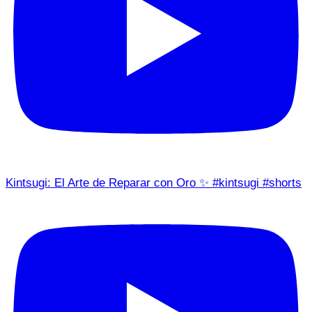
Kintsugi: El Arte de Reparar con Oro ✨ #kintsugi #shorts