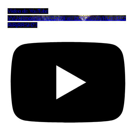
Vídeo de YouTube
VVUxRmppRkNnd21qV0FwTldON2h5V3VRLmVDZz
RiRjRRSHZ3