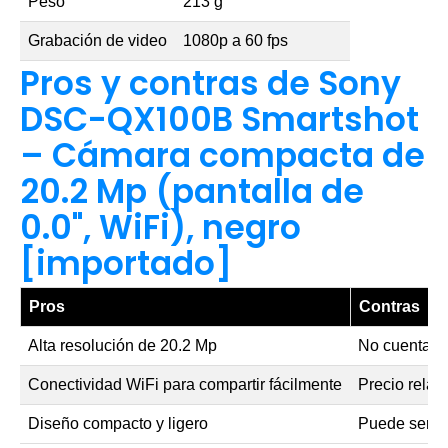
Peso
213 g
Grabación de video
1080p a 60 fps
Pros y contras de Sony
DSC-QX100B Smartshot
– Cámara compacta de
20.2 Mp (pantalla de
0.0", WiFi), negro
[importado]
Pros
Contras
Alta resolución de 20.2 Mp
No cuenta co
Conectividad WiFi para compartir fácilmente
Precio relat
Diseño compacto y ligero
Puede ser co