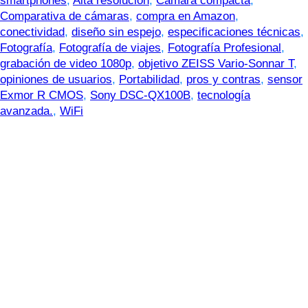
smartphones
,
Alta resolución
,
Cámara compacta
,
Comparativa de cámaras
,
compra en Amazon
,
conectividad
,
diseño sin espejo
,
especificaciones técnicas
,
Fotografía
,
Fotografía de viajes
,
Fotografía Profesional
,
grabación de video 1080p
,
objetivo ZEISS Vario-Sonnar T
,
opiniones de usuarios
,
Portabilidad
,
pros y contras
,
sensor
Exmor R CMOS
,
Sony DSC-QX100B
,
tecnología
avanzada.
,
WiFi