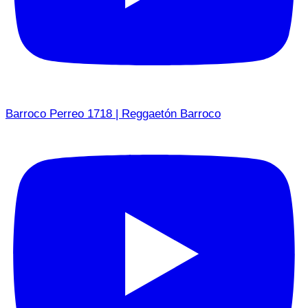
Barroco Perreo 1718 | Reggaetón Barroco