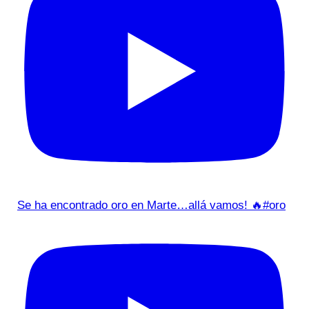
Se ha encontrado oro en Marte…allá vamos! 🔥#oro