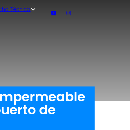
icha Técnica
 impermeable
puerto de