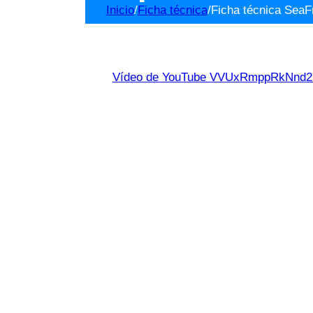
Inicio
/
Ficha técnica
/
Ficha técnica SeaF
Vídeo de YouTube VVUxRmppRkNn