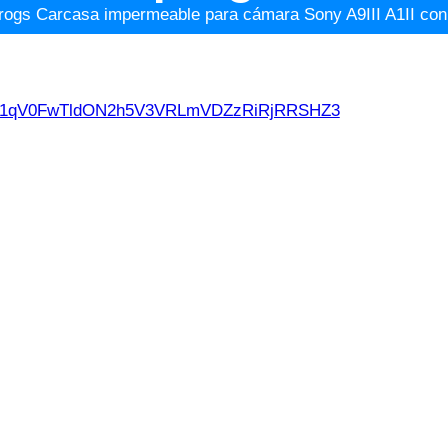
rogs Carcasa impermeable para cámara Sony A9III A1II con p
d21qV0FwTldON2h5V3VRLmVDZzRiRjRRSHZ3