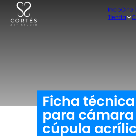
Inicio
Cine 
Tienda
C
Ficha técnic
para cámara S
cúpula acríli