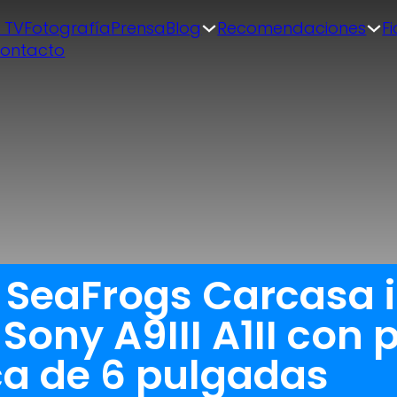
| TV
Fotografía
Prensa
Blog
Recomendaciones
F
ontacto
a SeaFrogs Carcasa
ony A9III A1II con 
ca de 6 pulgadas