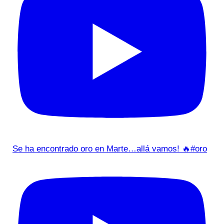
Se ha encontrado oro en Marte…allá vamos! 🔥#oro