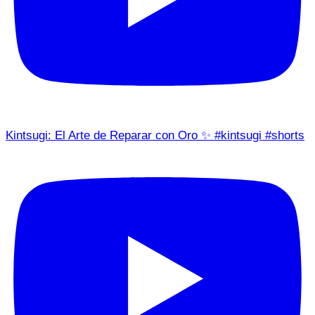
Kintsugi: El Arte de Reparar con Oro ✨ #kintsugi #shorts