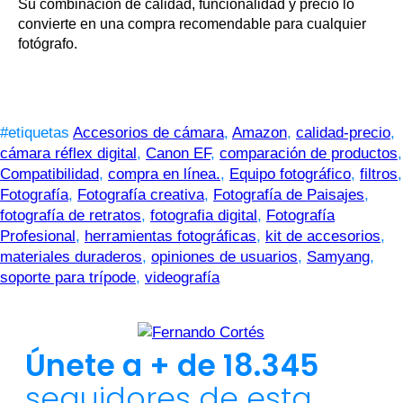
Su combinación de calidad, funcionalidad y precio lo
convierte en una compra recomendable para cualquier
fotógrafo.
#etiquetas
Accesorios de cámara
,
Amazon
,
calidad-precio
,
cámara réflex digital
,
Canon EF
,
comparación de productos
,
Compatibilidad
,
compra en línea.
,
Equipo fotográfico
,
filtros
,
Fotografía
,
Fotografía creativa
,
Fotografía de Paisajes
,
fotografía de retratos
,
fotografia digital
,
Fotografía
Profesional
,
herramientas fotográficas
,
kit de accesorios
,
materiales duraderos
,
opiniones de usuarios
,
Samyang
,
soporte para trípode
,
videografía
Únete a + de 18.345
seguidores de esta