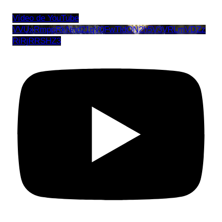
Vídeo de YouTube
VVUxRmppRkNnd21qV0FwTldON2h5V3VRLmVDZz
RiRjRRSHZ3