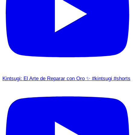
Kintsugi: El Arte de Reparar con Oro ✨ #kintsugi #shorts