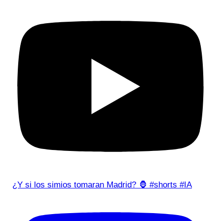
¿Y si los simios tomaran Madrid? 🦍 #shorts #IA