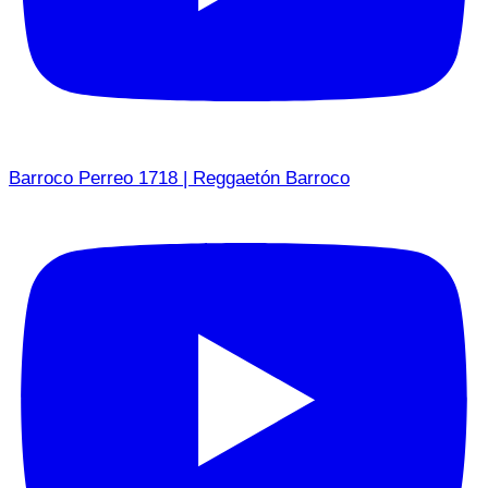
Barroco Perreo 1718 | Reggaetón Barroco