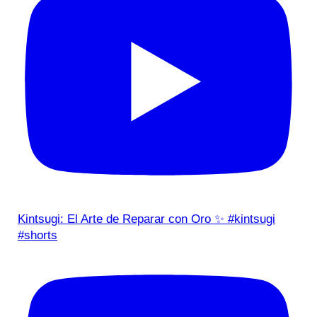
Kintsugi: El Arte de Reparar con Oro ✨ #kintsugi
#shorts