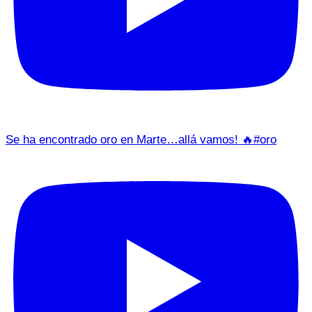
Se ha encontrado oro en Marte…allá vamos! 🔥#oro