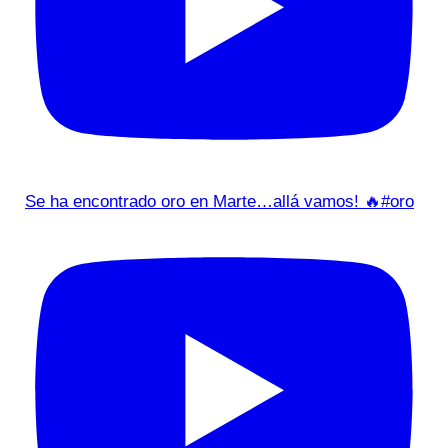
Se ha encontrado oro en Marte…allá vamos! 🔥#oro