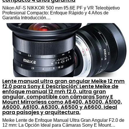
Nikon AF-S NIKKOR 500 mm f/5.6E PF y VR Teleobjetivo
Profesional Compacto: Enfoque Rápido y 4 Años de
Garantía Introducción…
Lente manual ultra gran angular Meike 12 mm
f2.0 para Sony E Descripción: Lente Meike de
enfoque manual 12 mm f2.0, ultra gran
angular, compatible con cámaras Sony E
Mount Mirrorless como A6400, A5000, A5100,
A6000, A6100, A6300, A6500 y A6600. Ideal
para paisajes y arquitectura.
Meike Lente de Enfoque Manual Ultra Gran Angular F2.0 de
12 mm: La Opción Ideal para Cámaras Sony E Mount…