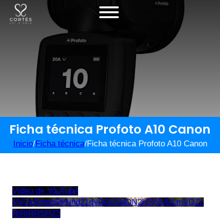
Ficha técnica Profoto A10 Canon
Inicio
/
Ficha técnica
/
Ficha técnica Profoto A10 Canon
Vídeo de YouTube
VVUxRmppRkNnd21qV0FwTldON2h5V3VRLmVDZz
RiRjRRSHZ3