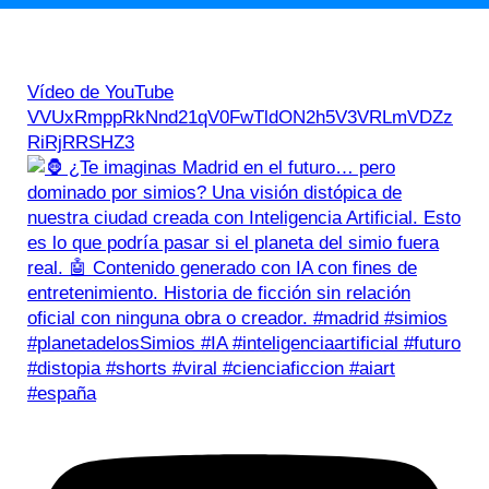
Vídeo de YouTube
VVUxRmppRkNnd21qV0FwTldON2h5V3VRLmVDZz
RiRjRRSHZ3