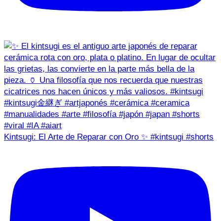
Kintsugi: El Arte de Reparar con Oro ✨ #kintsugi #shorts