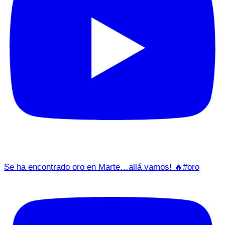
Se ha encontrado oro en Marte…allá vamos! 🔥#oro