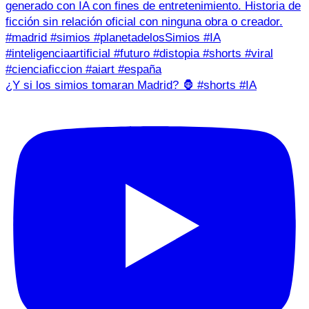
¿Y si los simios tomaran Madrid? 🦍 #shorts #IA