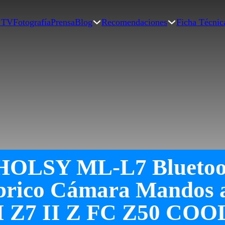
| TV
Fotografía
Prensa
Blog
Recomendaciones
Ficha Técnic
PHOLSY ML-L7 Bluetoo
rico Cámara Mandos a
II Z7 II Z FC Z50 CO