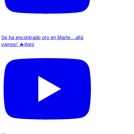
Se ha encontrado oro en Marte…allá
vamos! 🔥#oro