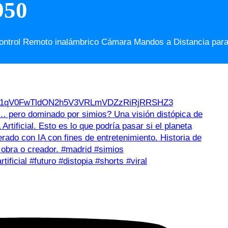
950
ntrol Remoto inalámbrico Cámara Mandos a Distancia para
d21qV0FwTldON2h5V3VRLmVDZzRiRjRRSHZ3