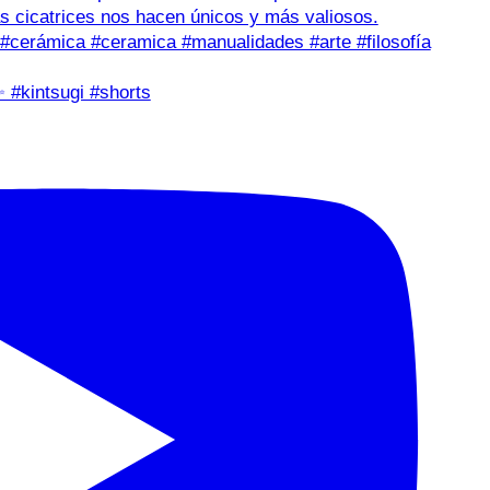
✨ #kintsugi #shorts