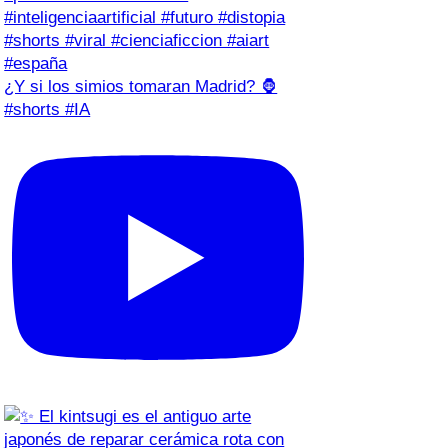
¿Y si los simios tomaran Madrid? 🦍
#shorts #IA