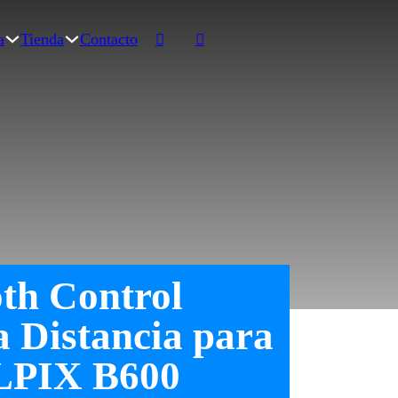
a
Tienda
Contacto
th Control
 Distancia para
OLPIX B600