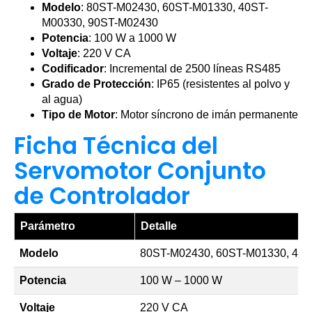
Modelo
: 80ST-M02430, 60ST-M01330, 40ST-
M00330, 90ST-M02430
Potencia
: 100 W a 1000 W
Voltaje
: 220 V CA
Codificador
: Incremental de 2500 líneas RS485
Grado de Protección
: IP65 (resistentes al polvo y
al agua)
Tipo de Motor
: Motor síncrono de imán permanente
Ficha Técnica del
Servomotor Conjunto
de Controlador
Parámetro
Detalle
Modelo
80ST-M02430, 60ST-M01330, 40
Potencia
100 W – 1000 W
Voltaje
220 V CA