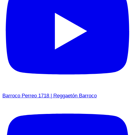
Barroco Perreo 1718 | Reggaetón Barroco