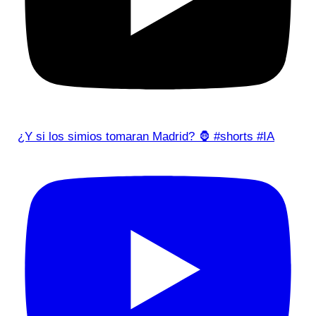
¿Y si los simios tomaran Madrid? 🦍 #shorts #IA