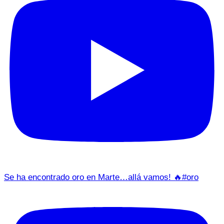
Se ha encontrado oro en Marte…allá vamos! 🔥#oro