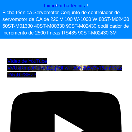
Inicio
/
Ficha técnica
/
Ficha técnica Servomotor Conjunto de controlador de
servomotor de CA de 220 V 100 W-1000 W 80ST-M02430
60ST-M01330 40ST-M00330 90ST-M02430 codificador de
incremento de 2500 líneas RS485 90ST-M02430 3M
Vídeo de YouTube
VVUxRmppRkNnd21qV0FwTldON2h5V3VRLmVDZz
RiRjRRSHZ3