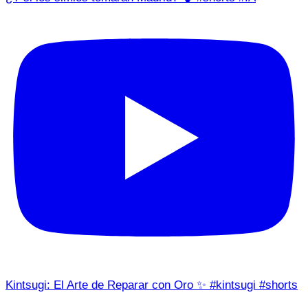
Kintsugi: El Arte de Reparar con Oro ✨ #kintsugi #shorts