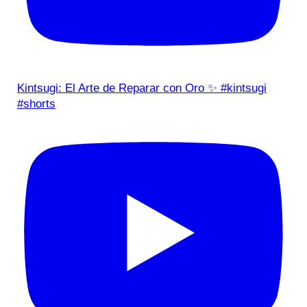
Kintsugi: El Arte de Reparar con Oro ✨ #kintsugi
#shorts