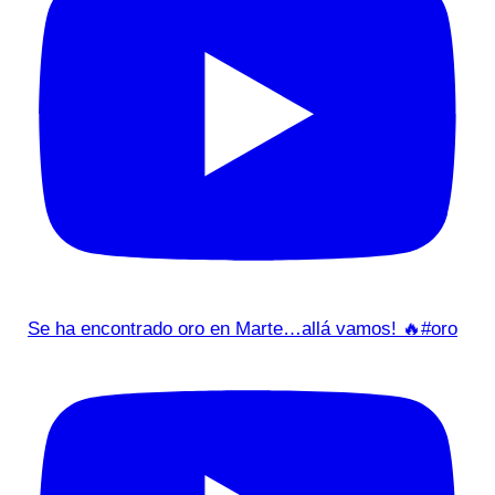
Se ha encontrado oro en Marte…allá vamos! 🔥#oro