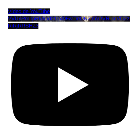
Vídeo de YouTube
VVUxRmppRkNnd21qV0FwTldON2h5V3VRLmVDZz
RiRjRRSHZ3