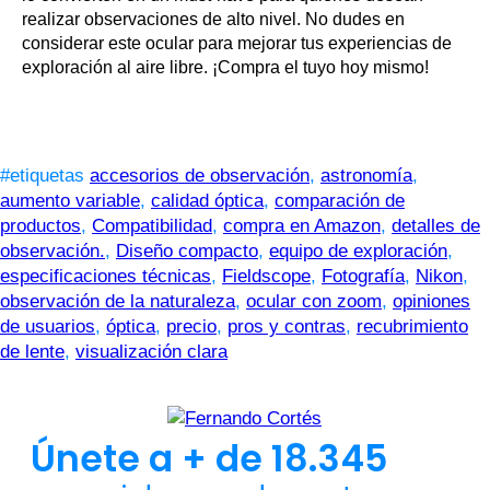
realizar observaciones de alto nivel. No dudes en
considerar este ocular para mejorar tus experiencias de
exploración al aire libre. ¡Compra el tuyo hoy mismo!
#etiquetas
accesorios de observación
,
astronomía
,
aumento variable
,
calidad óptica
,
comparación de
productos
,
Compatibilidad
,
compra en Amazon
,
detalles de
observación.
,
Diseño compacto
,
equipo de exploración
,
especificaciones técnicas
,
Fieldscope
,
Fotografía
,
Nikon
,
observación de la naturaleza
,
ocular con zoom
,
opiniones
de usuarios
,
óptica
,
precio
,
pros y contras
,
recubrimiento
de lente
,
visualización clara
Únete a + de 18.345