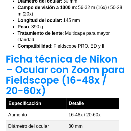
Diámetro del ocular
: 30 mm
Campo de visión a 1000 m
: 56-32 m (16x) / 50-28
m (20x)
Longitud del ocular
: 145 mm
Peso
: 390 g
Tratamiento de lente
: Multicapa para mayor
claridad
Compatibilidad
: Fieldscope PRO, ED y II
Ficha técnica de Nikon
– Ocular con Zoom para
Fieldscope (16-48x /
20-60x)
Especificación
Detalle
Aumento
16-48x / 20-60x
Diámetro del ocular
30 mm