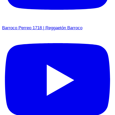
Barroco Perreo 1718 | Reggaetón Barroco