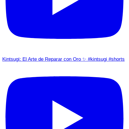
Kintsugi: El Arte de Reparar con Oro ✨ #kintsugi #shorts