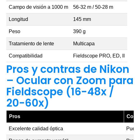
Campo de visión a 1000 m
56-32 m / 50-28 m
Longitud
145 mm
Peso
390 g
Tratamiento de lente
Multicapa
Compatibilidad
Fieldscope PRO, ED, II
Pros y contras de Nikon
– Ocular con Zoom para
Fieldscope (16-48x /
20-60x)
Pros
Cont
Excelente calidad óptica
Puede