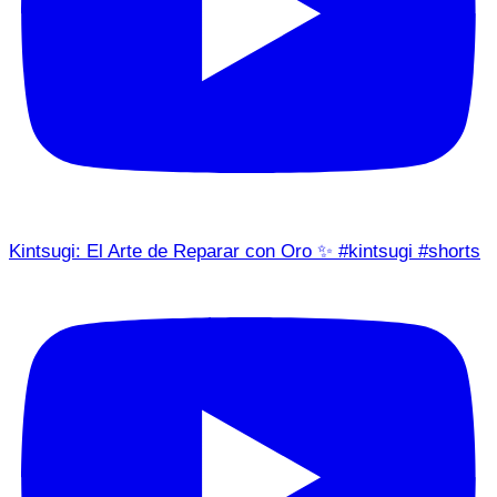
Kintsugi: El Arte de Reparar con Oro ✨ #kintsugi #shorts