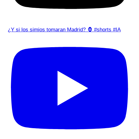
¿Y si los simios tomaran Madrid? 🦍 #shorts #IA