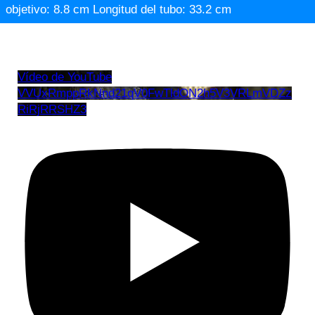
objetivo: 8.8 cm Longitud del tubo: 33.2 cm
Vídeo de YouTube
VVUxRmppRkNnd21qV0FwTldON2h5V3VRLmVDZz
RiRjRRSHZ3