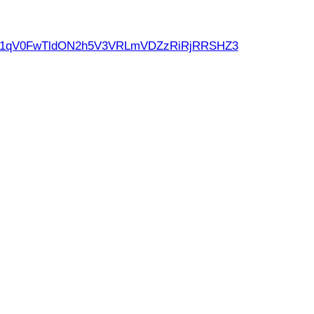
d21qV0FwTldON2h5V3VRLmVDZzRiRjRRSHZ3