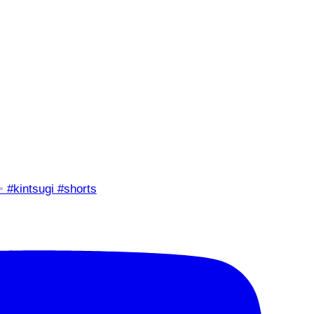
✨ #kintsugi #shorts