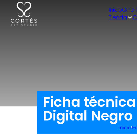
Inicio
Cine 
Tienda
C
Ficha técnic
Digital Negro
Inicio
/
Fi