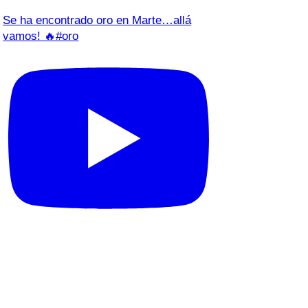
Se ha encontrado oro en Marte…allá
vamos! 🔥#oro