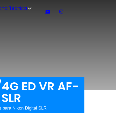
icha Técnica
/4G ED VR AF-
 SLR
 para Nikon Digital SLR