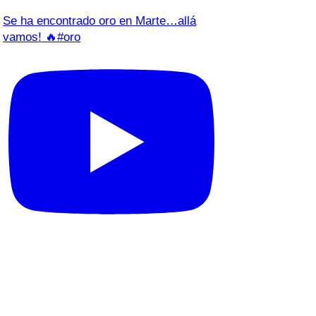
Se ha encontrado oro en Marte…allá
vamos! 🔥#oro