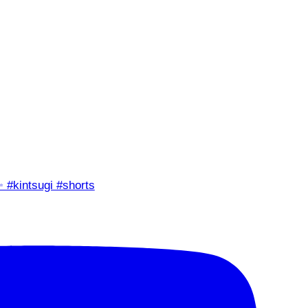
✨ #kintsugi #shorts