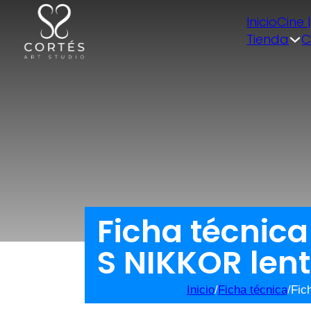
Inicio
Cine 
Tienda
C
Ficha técnic
S NIKKOR lent
Inicio
/
Ficha técnica
/
Fic