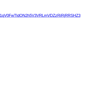
d21qV0FwTldON2h5V3VRLmVDZzRiRjRRSHZ3