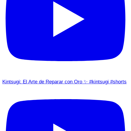
Kintsugi: El Arte de Reparar con Oro ✨ #kintsugi #shorts