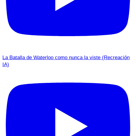
La Batalla de Waterloo como nunca la viste (Recreación
IA)