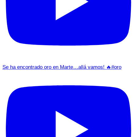
Se ha encontrado oro en Marte…allá vamos! 🔥#oro