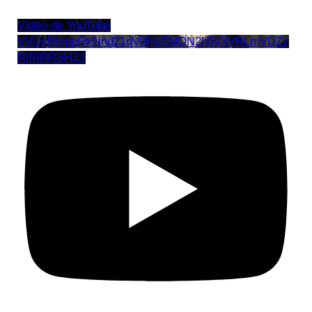
Vídeo de YouTube
VVUxRmppRkNnd21qV0FwTldON2h5V3VRLmVDZz
RiRjRRSHZ3