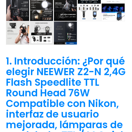
1. Introducción: ¿Por qué
elegir NEEWER Z2-N 2,4G
Flash Speedlite TTL
Round Head 76W
Compatible con Nikon,
interfaz de usuario
mejorada, lámparas de