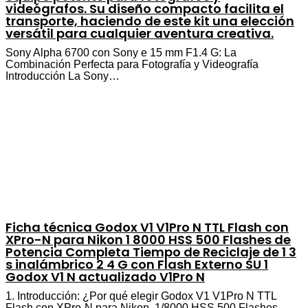
videógrafos. Su diseño compacto facilita el
transporte, haciendo de este kit una elección
versátil para cualquier aventura creativa.
Sony Alpha 6700 con Sony e 15 mm F1.4 G: La
Combinación Perfecta para Fotografía y Videografía
Introducción La Sony…
Ficha técnica Godox V1 V1Pro N TTL Flash con
XPro-N para Nikon 1 8000 HSS 500 Flashes de
Potencia Completa Tiempo de Reciclaje de 1 3
s inalámbrico 2 4 G con Flash Externo SU 1
Godox V1 N actualizado V1Pro N
1. Introducción: ¿Por qué elegir Godox V1 V1Pro N TTL
Flash con XPro-N para Nikon, 1/8000 HSS 500 Flashes