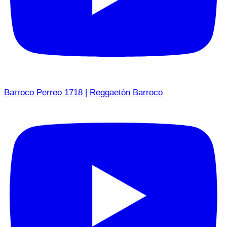
Barroco Perreo 1718 | Reggaetón Barroco