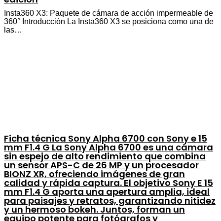
Insta360 X3: Paquete de cámara de acción impermeable de
360° Introducción La Insta360 X3 se posiciona como una de
las…
Ficha técnica Sony Alpha 6700 con Sony e 15
mm F1.4 G La Sony Alpha 6700 es una cámara
sin espejo de alto rendimiento que combina
un sensor APS-C de 26 MP y un procesador
BIONZ XR, ofreciendo imágenes de gran
calidad y rápida captura. El objetivo Sony E 15
mm F1.4 G aporta una apertura amplia, ideal
para paisajes y retratos, garantizando nitidez
y un hermoso bokeh. Juntos, forman un
equipo potente para fotógrafos y