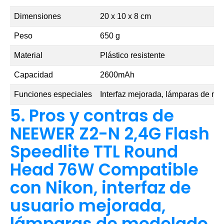
Dimensiones
20 x 10 x 8 cm
Peso
650 g
Material
Plástico resistente
Capacidad
2600mAh
Funciones especiales
Interfaz mejorada, lámparas de m
5. Pros y contras de
NEEWER Z2-N 2,4G Flash
Speedlite TTL Round
Head 76W Compatible
con Nikon, interfaz de
usuario mejorada,
lámparas de modelado,