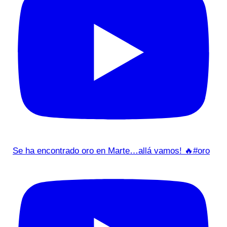
Se ha encontrado oro en Marte…allá vamos! 🔥#oro