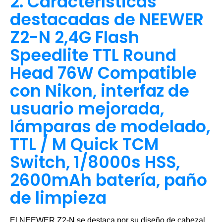
2. Características
destacadas de NEEWER
Z2-N 2,4G Flash
Speedlite TTL Round
Head 76W Compatible
con Nikon, interfaz de
usuario mejorada,
lámparas de modelado,
TTL / M Quick TCM
Switch, 1/8000s HSS,
2600mAh batería, paño
de limpieza
El NEEWER Z2-N se destaca por su diseño de cabezal