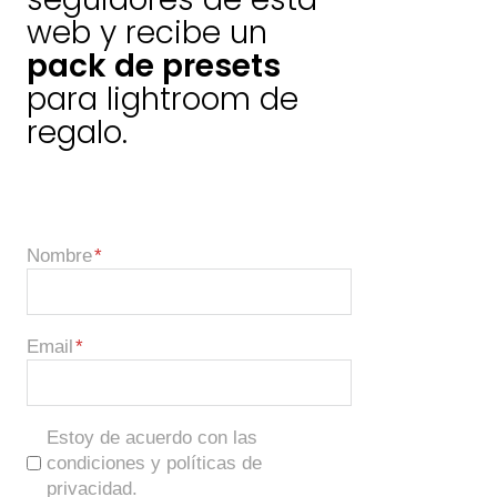
web y recibe un
pack de presets
para lightroom de
regalo.
Nombre
Email
Estoy de acuerdo con las
condiciones y políticas de
privacidad.