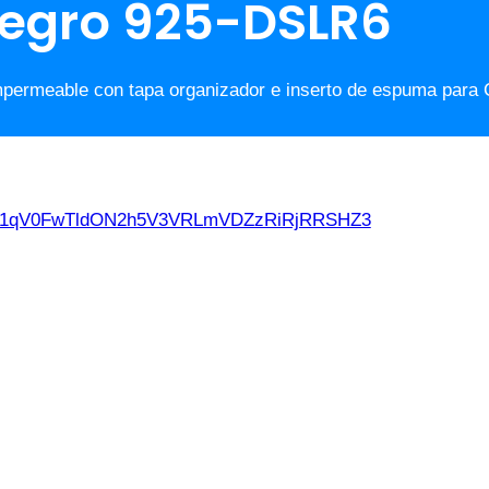
 negro 925-DSLR6
mpermeable con tapa organizador e inserto de espuma para
d21qV0FwTldON2h5V3VRLmVDZzRiRjRRSHZ3