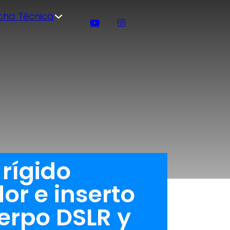
icha Técnica
rígido
r e inserto
erpo DSLR y