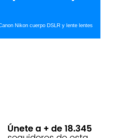
 Canon Nikon cuerpo DSLR y lente lentes
Únete a + de 18.345
seguidores de esta