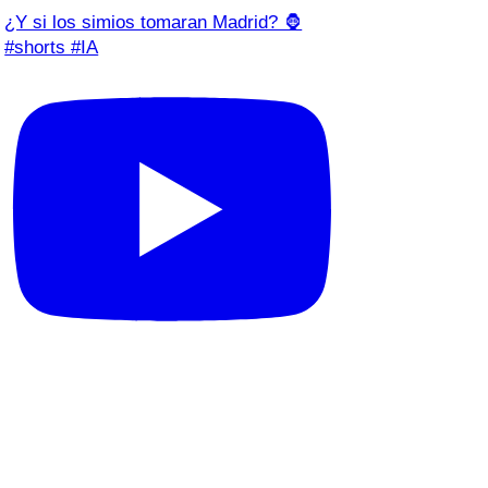
¿Y si los simios tomaran Madrid? 🦍
#shorts #IA