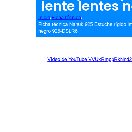
lente lentes
Inicio
/
Ficha técnica
/
Ficha técnica Nanuk 925 Estuche rígido i
negro 925-DSLR6
Vídeo de YouTube VVUxRmppRkNn