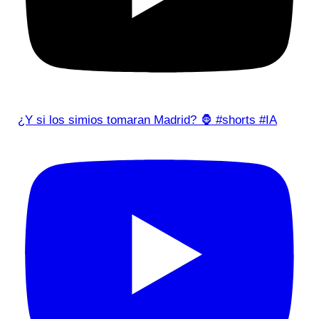
¿Y si los simios tomaran Madrid? 🦍 #shorts #IA