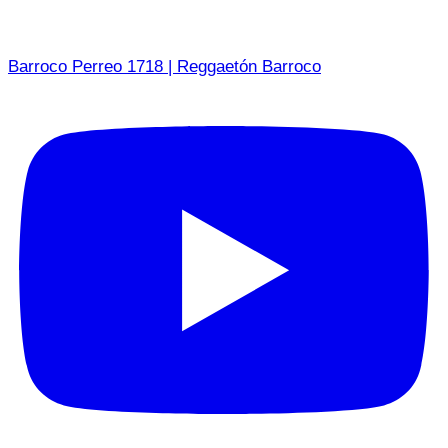
Barroco Perreo 1718 | Reggaetón Barroco