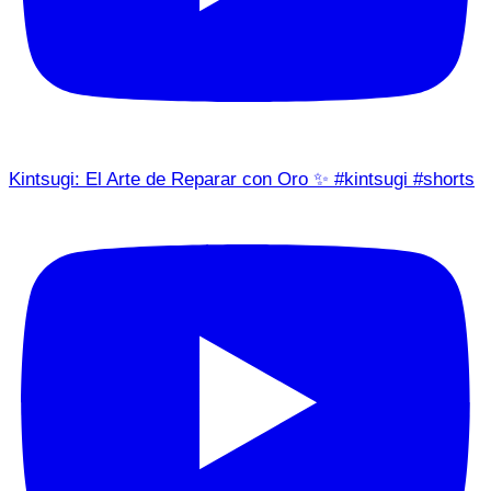
Kintsugi: El Arte de Reparar con Oro ✨ #kintsugi #shorts