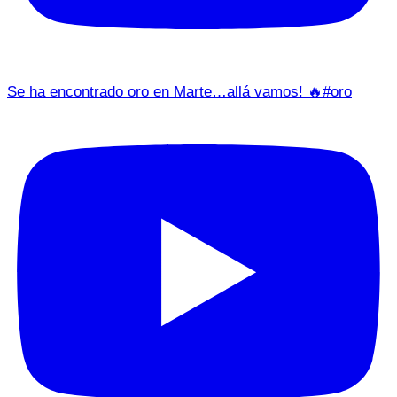
Se ha encontrado oro en Marte…allá vamos! 🔥#oro