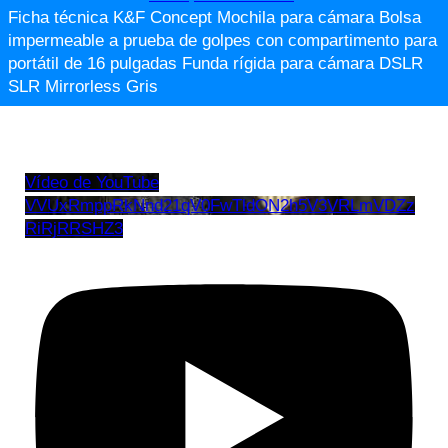
Ficha técnica K&F Concept Mochila para cámara Bolsa
impermeable a prueba de golpes con compartimento para
portátil de 16 pulgadas Funda rígida para cámara DSLR
SLR Mirrorless Gris
Vídeo de YouTube
VVUxRmppRkNnd21qV0FwTldON2h5V3VRLmVDZz
RiRjRRSHZ3