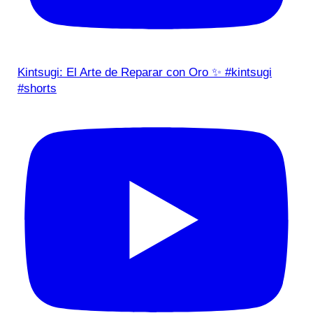
Kintsugi: El Arte de Reparar con Oro ✨ #kintsugi
#shorts