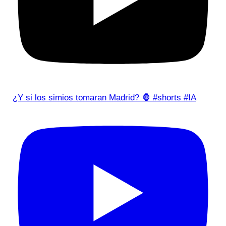
¿Y si los simios tomaran Madrid? 🦍 #shorts #IA