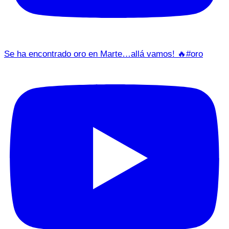
Se ha encontrado oro en Marte…allá vamos! 🔥#oro