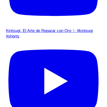
Kintsugi: El Arte de Reparar con Oro ✨ #kintsugi
#shorts