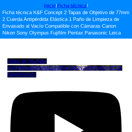
Inicio
/
Ficha técnica
/
Ficha técnica K&F Concept 2 Tapas de Objetivo de 77mm
2 Cuerda Antipérdida Elástica 1 Paño de Limpieza de
Envasado al Vacío Compatible con Cámaras Canon
Nikon Sony Olympus Fujifilm Pentax Panasonic Leica
Vídeo de YouTube
VVUxRmppRkNnd21qV0FwTldON2h5V3VRLmVDZz
RiRjRRSHZ3