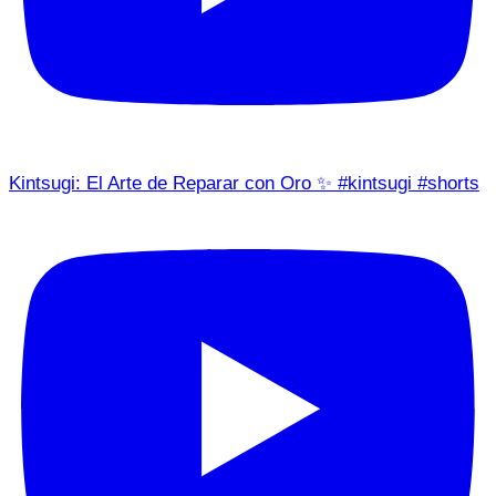
Kintsugi: El Arte de Reparar con Oro ✨ #kintsugi #shorts