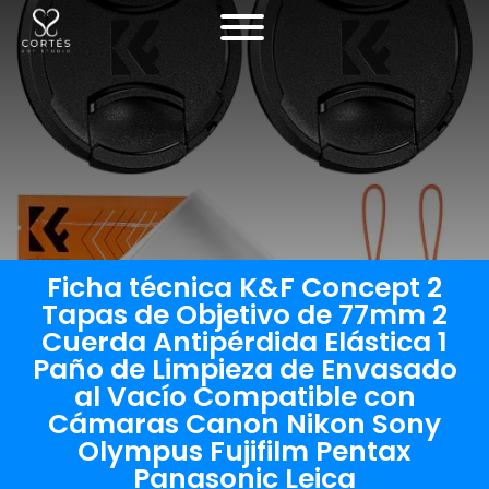
Ficha técnica K&F Concept 2
Tapas de Objetivo de 77mm 2
Cuerda Antipérdida Elástica 1
Paño de Limpieza de Envasado
al Vacío Compatible con
Cámaras Canon Nikon Sony
Olympus Fujifilm Pentax
Panasonic Leica