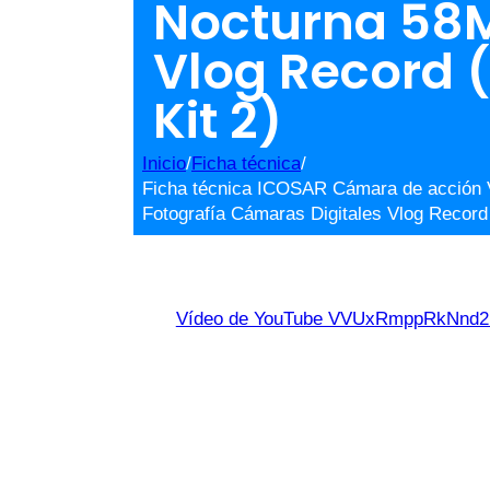
Nocturna 58M
Vlog Record (
Kit 2)
Inicio
/
Ficha técnica
/
Ficha técnica ICOSAR Cámara de acción V
Fotografía Cámaras Digitales Vlog Record
Vídeo de YouTube VVUxRmppRkNn