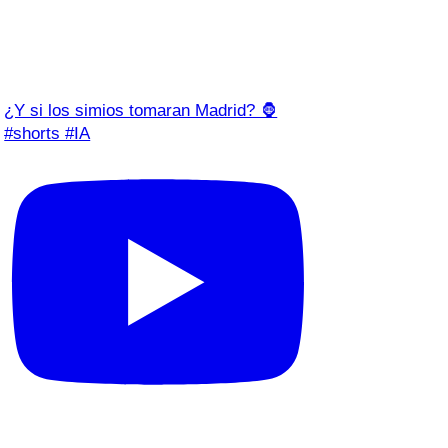
¿Y si los simios tomaran Madrid? 🦍
#shorts #IA