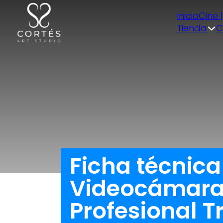
Inicio
Cine 
Tienda
C
Ficha técnic
Videocámara 
Profesional T