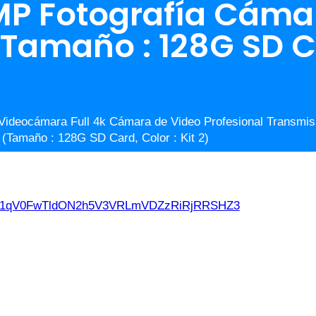
P Fotografía Cámar
Tamaño : 128G SD Ca
ideocámara Full 4k Cámara de Video Profesional Transmis
 (Tamaño : 128G SD Card, Color : Kit 2)
d21qV0FwTldON2h5V3VRLmVDZzRiRjRRSHZ3