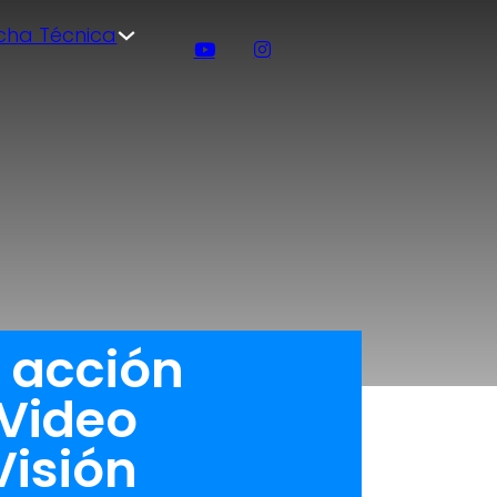
icha Técnica
 acción
Video
Visión