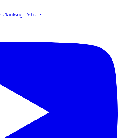
✨ #kintsugi #shorts