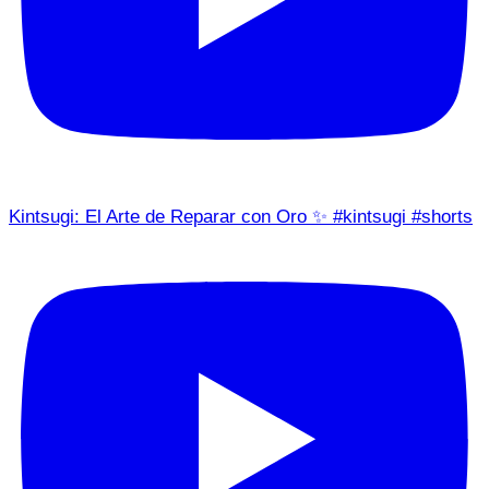
Kintsugi: El Arte de Reparar con Oro ✨ #kintsugi #shorts