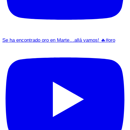
Se ha encontrado oro en Marte…allá vamos! 🔥#oro