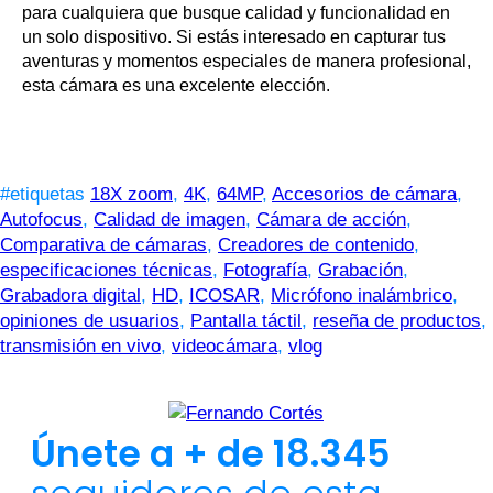
para cualquiera que busque calidad y funcionalidad en
un solo dispositivo. Si estás interesado en capturar tus
aventuras y momentos especiales de manera profesional,
esta cámara es una excelente elección.
#etiquetas
18X zoom
,
4K
,
64MP
,
Accesorios de cámara
,
Autofocus
,
Calidad de imagen
,
Cámara de acción
,
Comparativa de cámaras
,
Creadores de contenido
,
especificaciones técnicas
,
Fotografía
,
Grabación
,
Grabadora digital
,
HD
,
ICOSAR
,
Micrófono inalámbrico
,
opiniones de usuarios
,
Pantalla táctil
,
reseña de productos
,
transmisión en vivo
,
videocámara
,
vlog
Únete a + de 18.345