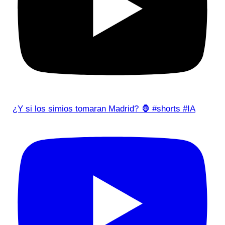
¿Y si los simios tomaran Madrid? 🦍 #shorts #IA