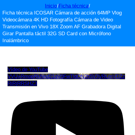
Inicio
/
Ficha técnica
/
Ficha técnica ICOSAR Cámara de acción 64MP Vlog
Videocámara 4K HD Fotografía Cámara de Video
Transmisión en Vivo 18X Zoom AF Grabadora Digital
Girar Pantalla táctil 32G SD Card con Micrófono
Inalámbrico
Vídeo de YouTube
VVUxRmppRkNnd21qV0FwTldON2h5V3VRLmVDZz
RiRjRRSHZ3