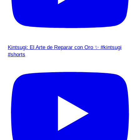
Kintsugi: El Arte de Reparar con Oro ✨ #kintsugi
#shorts