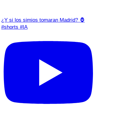
¿Y si los simios tomaran Madrid? 🦍
#shorts #IA