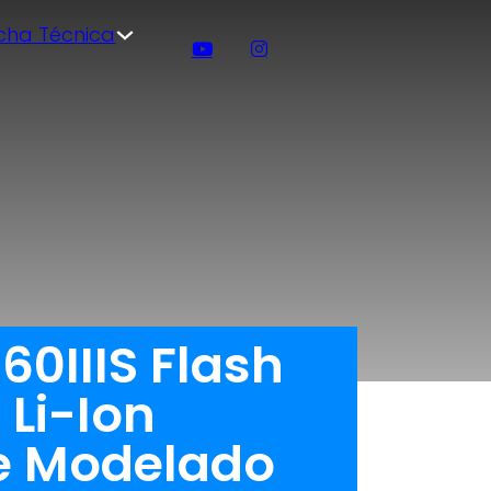
icha Técnica
60IIIS Flash
Li-Ion
de Modelado