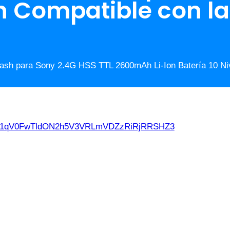
h Compatible con l
Flash para Sony 2.4G HSS TTL 2600mAh Li-Ion Batería 10 
d21qV0FwTldON2h5V3VRLmVDZzRiRjRRSHZ3