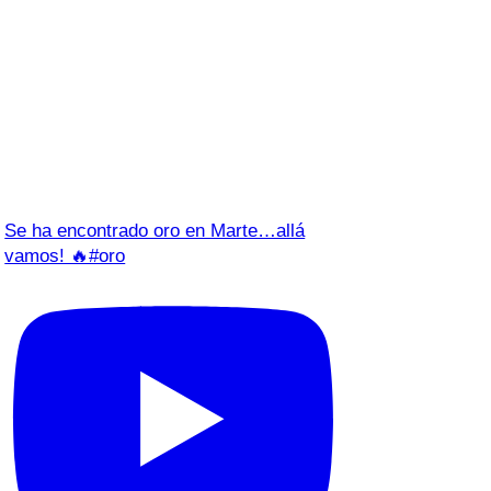
Se ha encontrado oro en Marte…allá
vamos! 🔥#oro