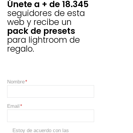
Únete a + de 18.345
seguidores de esta
web y recibe un
pack de presets
para lightroom de
regalo.
Nombre
Email
Estoy de acuerdo con las