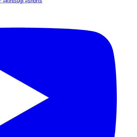
✨ #kintsugi #shorts