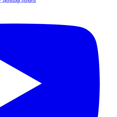
✨ #kintsugi #shorts