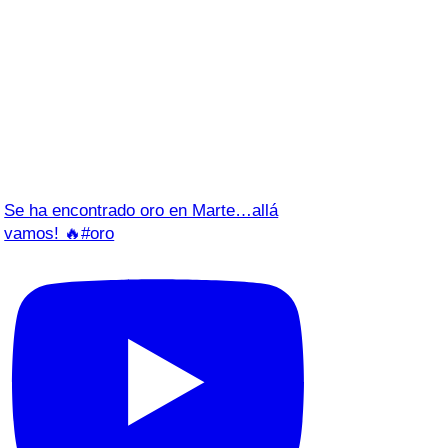
Se ha encontrado oro en Marte…allá
vamos! 🔥#oro