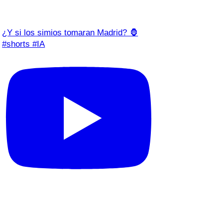
¿Y si los simios tomaran Madrid? 🦍
#shorts #IA