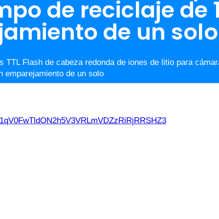
po de reciclaje de 1
jamiento de un solo
TTL Flash de cabeza redonda de iones de litio para cámar
sh emparejamiento de un solo
d21qV0FwTldON2h5V3VRLmVDZzRiRjRRSHZ3