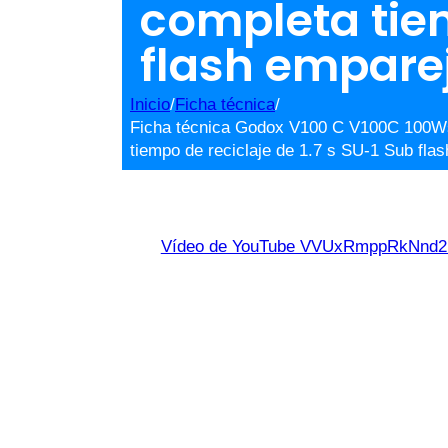
completa tiem
flash empare
Inicio
/
Ficha técnica
/
Ficha técnica Godox V100 C V100C 100Ws 
tiempo de reciclaje de 1.7 s SU-1 Sub fla
Vídeo de YouTube VVUxRmppRkNn