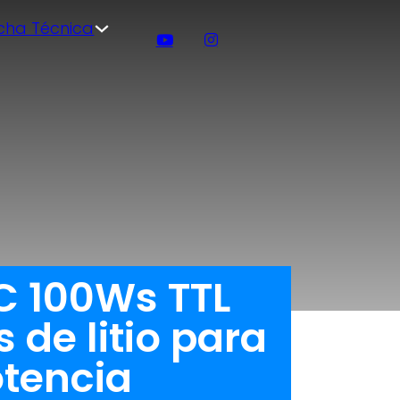
icha Técnica
C 100Ws TTL
 de litio para
tencia