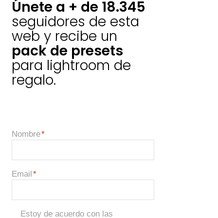
Únete a + de 18.345
seguidores de esta
web y recibe un
pack de presets
para lightroom de
regalo.
Nombre
Email
Estoy de acuerdo con las