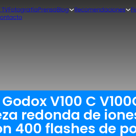
| TV
Fotografía
Prensa
Blog
Recomendaciones
F
ontacto
a Godox V100 C V100
za redonda de iones
 400 flashes de po