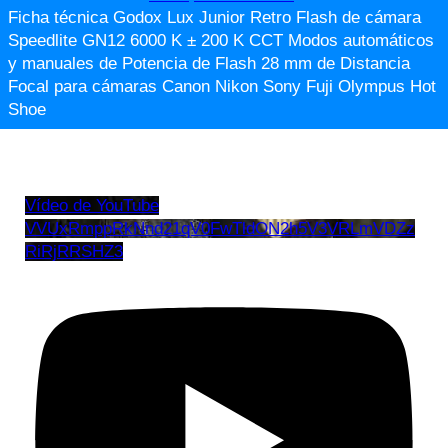
Ficha técnica Godox Lux Junior Retro Flash de cámara
Speedlite GN12 6000 K ± 200 K CCT Modos automáticos
y manuales de Potencia de Flash 28 mm de Distancia
Focal para cámaras Canon Nikon Sony Fuji Olympus Hot
Shoe
Vídeo de YouTube
VVUxRmppRkNnd21qV0FwTldON2h5V3VRLmVDZz
RiRjRRSHZ3