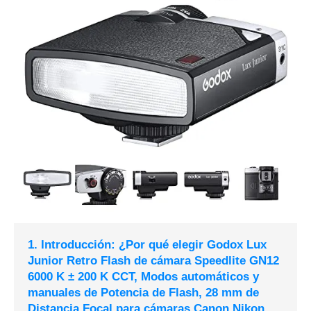
1. Introducción: ¿Por qué elegir Godox Lux
Junior Retro Flash de cámara Speedlite GN12
6000 K ± 200 K CCT, Modos automáticos y
manuales de Potencia de Flash, 28 mm de
Distancia Focal para cámaras Canon Nikon