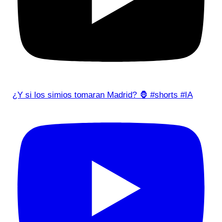
¿Y si los simios tomaran Madrid? 🦍 #shorts #IA