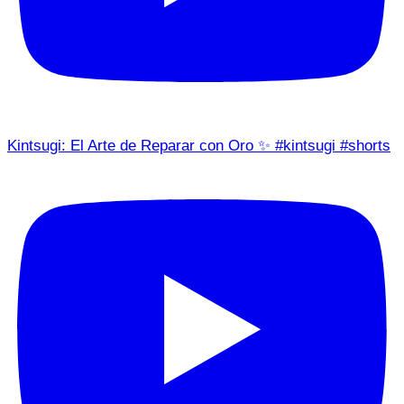
Kintsugi: El Arte de Reparar con Oro ✨ #kintsugi #shorts