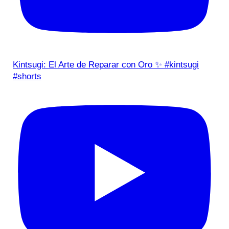
Kintsugi: El Arte de Reparar con Oro ✨ #kintsugi
#shorts