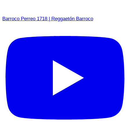
Barroco Perreo 1718 | Reggaetón Barroco