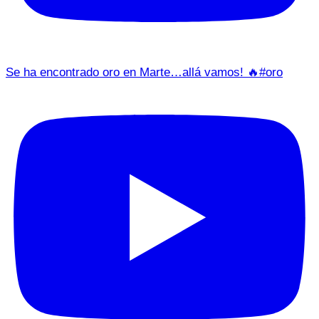
Se ha encontrado oro en Marte…allá vamos! 🔥#oro