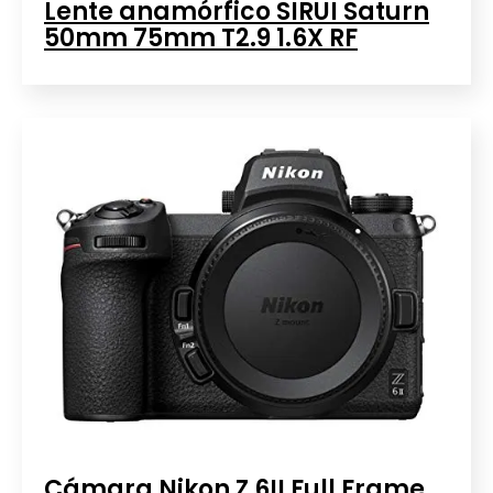
Lente anamórfico SIRUI Saturn
50mm 75mm T2.9 1.6X RF
Cámara Nikon Z 6II Full Frame