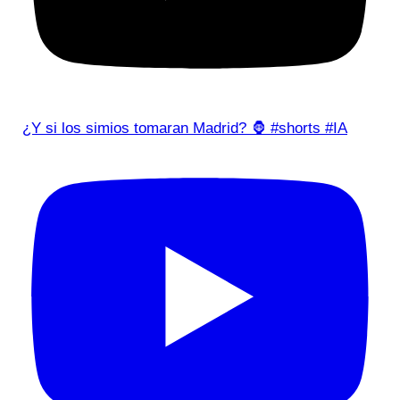
¿Y si los simios tomaran Madrid? 🦍 #shorts #IA