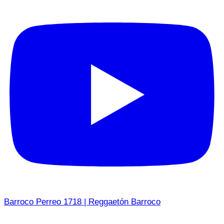
Barroco Perreo 1718 | Reggaetón Barroco