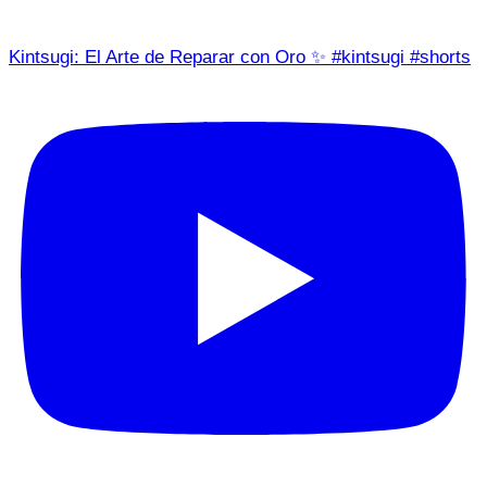
Kintsugi: El Arte de Reparar con Oro ✨ #kintsugi #shorts