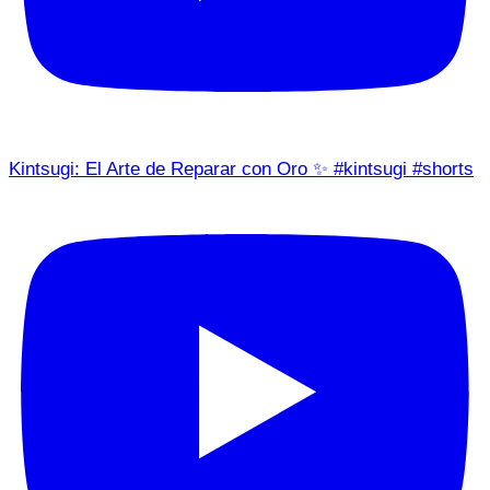
Kintsugi: El Arte de Reparar con Oro ✨ #kintsugi #shorts