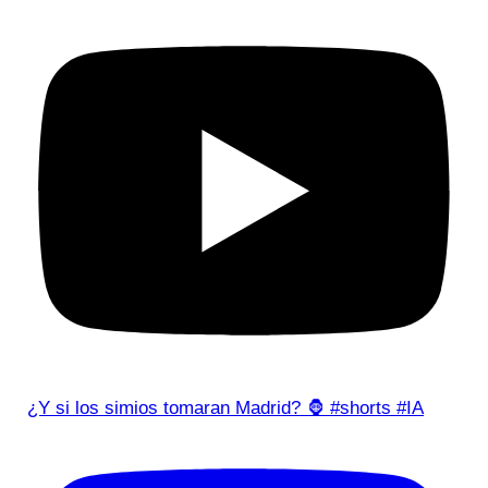
¿Y si los simios tomaran Madrid? 🦍 #shorts #IA