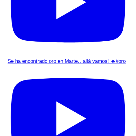
Se ha encontrado oro en Marte…allá vamos! 🔥#oro