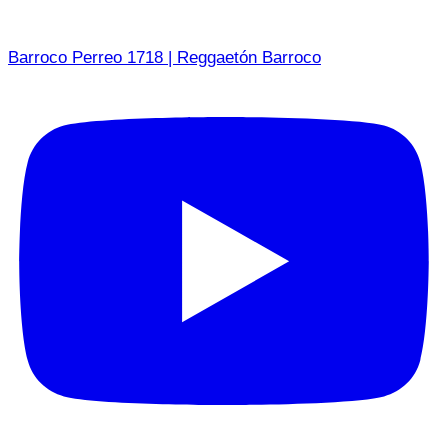
Barroco Perreo 1718 | Reggaetón Barroco