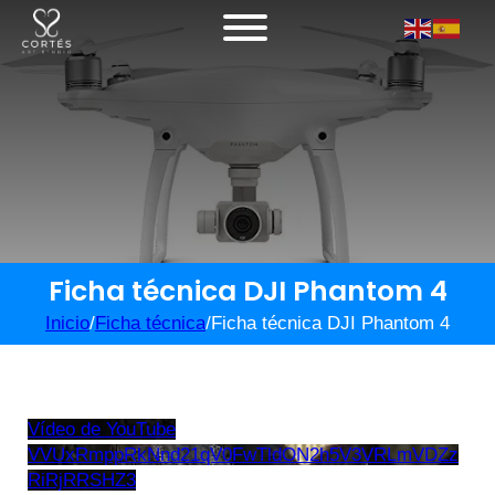
Ficha técnica DJI Phantom 4
Inicio
/
Ficha técnica
/
Ficha técnica DJI Phantom 4
Vídeo de YouTube
VVUxRmppRkNnd21qV0FwTldON2h5V3VRLmVDZz
RiRjRRSHZ3