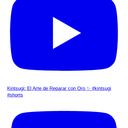
Kintsugi: El Arte de Reparar con Oro ✨ #kintsugi
#shorts