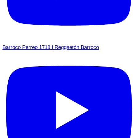
Barroco Perreo 1718 | Reggaetón Barroco