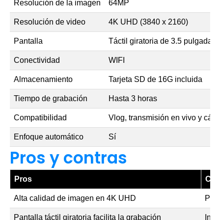
Resolución de la imagen
64MP
Resolución de video
4K UHD (3840 x 2160)
Pantalla
Táctil giratoria de 3.5 pulgadas
Conectividad
WIFI
Almacenamiento
Tarjeta SD de 16G incluida
Tiempo de grabación
Hasta 3 horas
Compatibilidad
Vlog, transmisión en vivo y cá
Enfoque automático
Sí
Pros y contras
Pros
Con
Alta calidad de imagen en 4K UHD
Pued
Pantalla táctil giratoria facilita la grabación
Inte