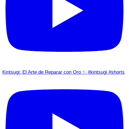
Kintsugi: El Arte de Reparar con Oro ✨ #kintsugi #shorts