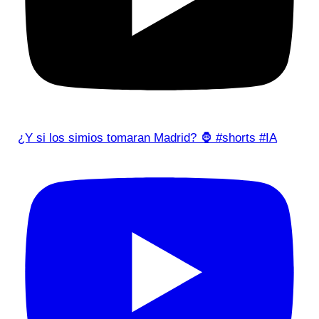
¿Y si los simios tomaran Madrid? 🦍 #shorts #IA