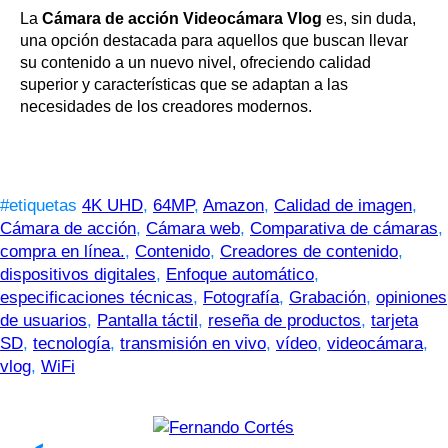
La
Cámara de acción Videocámara Vlog
es, sin duda,
una opción destacada para aquellos que buscan llevar
su contenido a un nuevo nivel, ofreciendo calidad
superior y características que se adaptan a las
necesidades de los creadores modernos.
#etiquetas
4K UHD
,
64MP
,
Amazon
,
Calidad de imagen
,
Cámara de acción
,
Cámara web
,
Comparativa de cámaras
,
compra en línea.
,
Contenido
,
Creadores de contenido
,
dispositivos digitales
,
Enfoque automático
,
especificaciones técnicas
,
Fotografía
,
Grabación
,
opiniones
de usuarios
,
Pantalla táctil
,
reseña de productos
,
tarjeta
SD
,
tecnología
,
transmisión en vivo
,
vídeo
,
videocámara
,
vlog
,
WiFi