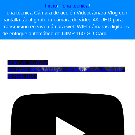
Inicio
/
Ficha técnica
/
Ficha técnica Cámara de acción Videocámara Vlog con
pantalla táctil giratoria cámara de vídeo 4K UHD para
transmisión en vivo cámara web WIFI cámaras digitales
de enfoque automático de 64MP 16G SD Card
Vídeo de YouTube
VVUxRmppRkNnd21qV0FwTldON2h5V3VRLmVDZz
RiRjRRSHZ3