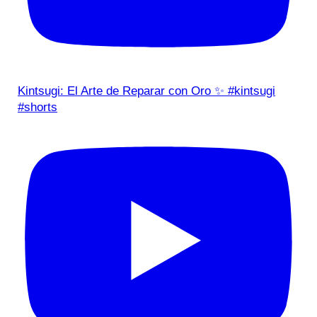
Kintsugi: El Arte de Reparar con Oro ✨ #kintsugi
#shorts