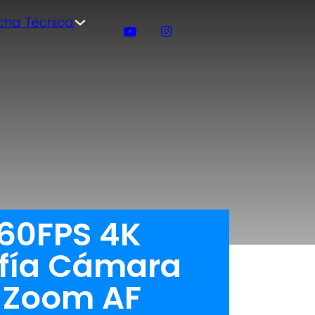
icha Técnica
 60FPS 4K
fía Cámara
X Zoom AF