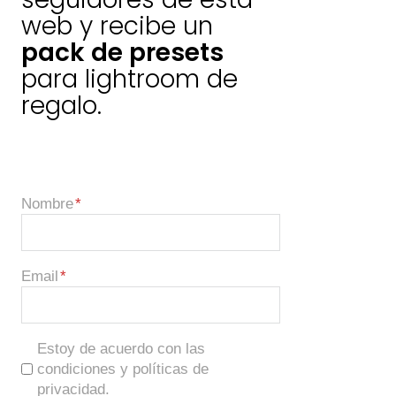
web y recibe un
pack de presets
para lightroom de
regalo.
Nombre
Email
Estoy de acuerdo con las
condiciones y políticas de
privacidad.