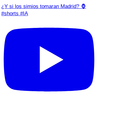
¿Y si los simios tomaran Madrid? 🦍
#shorts #IA