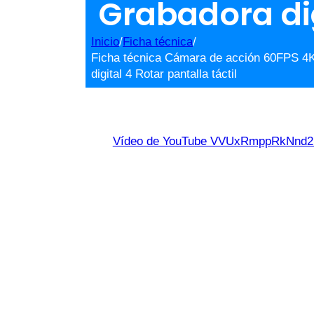
Grabadora dig
Inicio
/
Ficha técnica
/
Ficha técnica Cámara de acción 60FPS 4
digital 4 Rotar pantalla táctil
Vídeo de YouTube VVUxRmppRkNn