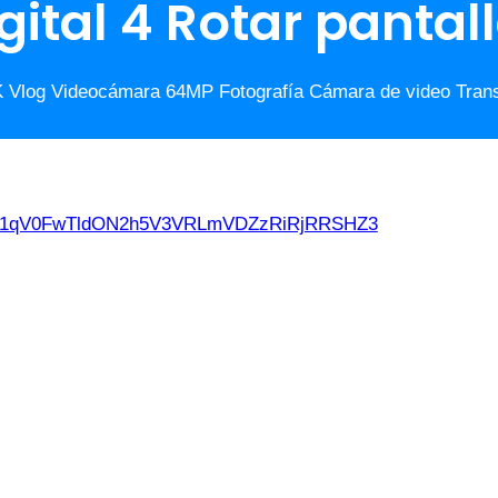
ital 4 Rotar pantalla
K Vlog Videocámara 64MP Fotografía Cámara de video Tran
d21qV0FwTldON2h5V3VRLmVDZzRiRjRRSHZ3