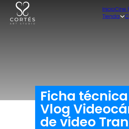
Inicio
Cine 
Tienda
C
Ficha técnic
Vlog Videoc
de video Tra