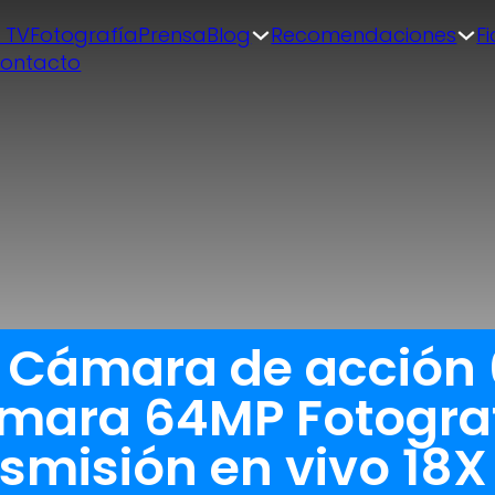
| TV
Fotografía
Prensa
Blog
Recomendaciones
F
ontacto
a Cámara de acción
ámara 64MP Fotogra
nsmisión en vivo 18