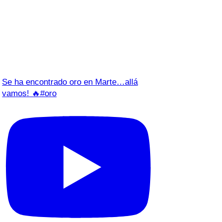
Se ha encontrado oro en Marte…allá
vamos! 🔥#oro