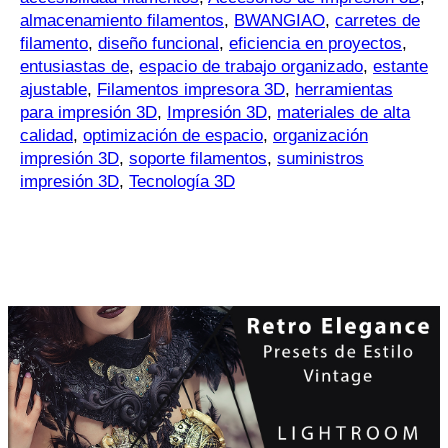
almacenamiento filamentos
,
BWANGIAO
,
carretes de
filamento
,
diseño funcional
,
eficiencia en proyectos
,
entusiastas de
,
espacio de trabajo organizado
,
estante
ajustable
,
Filamentos impresora 3D
,
herramientas
para impresión 3D
,
Impresión 3D
,
materiales de alta
calidad
,
optimización de espacio
,
organización
impresión 3D
,
soporte filamentos
,
suministros
impresión 3D
,
Tecnología 3D