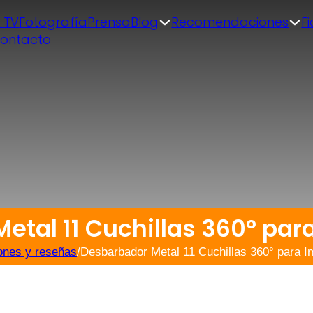
| TV
Fotografía
Prensa
Blog
Recomendaciones
F
ontacto
etal 11 Cuchillas 360° par
ones y reseñas
/
Desbarbador Metal 11 Cuchillas 360° para 