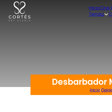
Inicio
Cine 
Tienda
C
Desbarbador M
Inicio
/
Opini